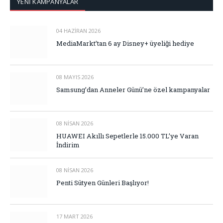
YENİ KAMPANYALAR
04 HAZIRAN 2026
MediaMarkt’tan 6 ay Disney+ üyeliği hediye
08 MAYIS 2026
Samsung’dan Anneler Günü’ne özel kampanyalar
08 NISAN 2026
HUAWEI Akıllı Sepetlerle 15.000 TL’ye Varan
İndirim
08 NISAN 2026
Penti Sütyen Günleri Başlıyor!
17 MART 2026