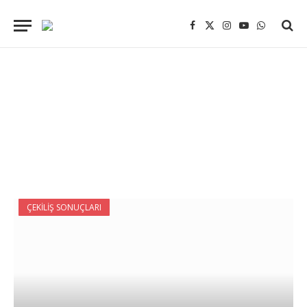
Facebook
X
Instagram
YouTube
WhatsApp
(Twitter)
ÇEKILIŞ SONUÇLARI