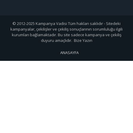
© 2012-2025 Kampanya Vadisi Tüm hakları saklıdır - Sitedeki
kampanyalar, çekilişler ve çekiliş sonuçlarının sorumluluğu ilgili
kurumları bağlamaktadır. Bu site sadece kampanya ve çekiliş
duyuru amaçlıdır. Bize Yazın
ANASAYFA