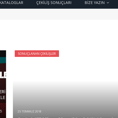
KATALOGLAR
ÇEKİLİŞ SONUÇLARI
BIZE YAZIN
SONUÇLANAN ÇEKILIŞLER
25 TEMMUZ 2018