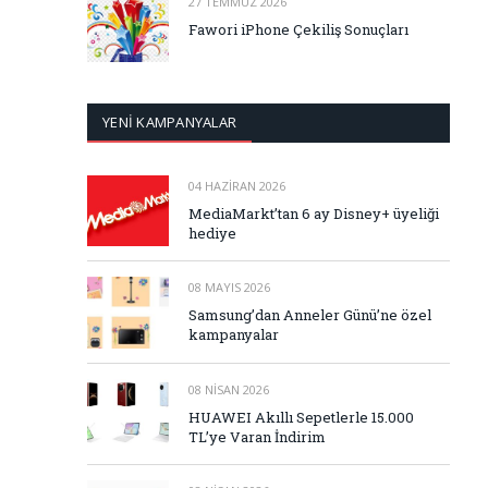
27 TEMMUZ 2026
Fawori iPhone Çekiliş Sonuçları
YENİ KAMPANYALAR
04 HAZIRAN 2026
MediaMarkt’tan 6 ay Disney+ üyeliği
hediye
08 MAYIS 2026
Samsung’dan Anneler Günü’ne özel
kampanyalar
08 NISAN 2026
HUAWEI Akıllı Sepetlerle 15.000
TL’ye Varan İndirim