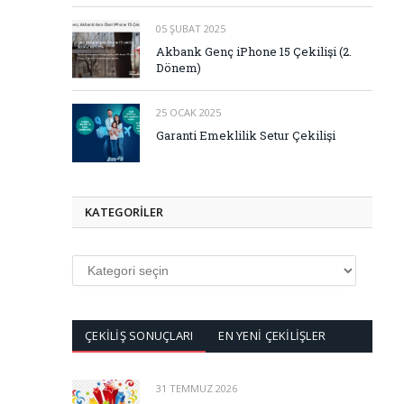
05 ŞUBAT 2025
Akbank Genç iPhone 15 Çekilişi (2.
Dönem)
25 OCAK 2025
Garanti Emeklilik Setur Çekilişi
KATEGORİLER
KATEGORİLER
ÇEKİLİŞ SONUÇLARI
EN YENİ ÇEKİLİŞLER
31 TEMMUZ 2026