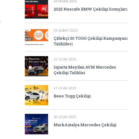
26 NISAN 2025
2025 Nescafe BMW Çekilişi Sonuçları
ı
03 ŞUBAT 2025
Çitlekçi 30 TOGG Çekilişi Kampanyası
Talihlileri
21 OCAK 2025
Isparta Meydan AVM Mercedes
Çekilişi Talihlisi
21 OCAK 2025
Beeo Togg Çekilişi
20 OCAK 2025
MarkAntalya Mercedes Çekilişi