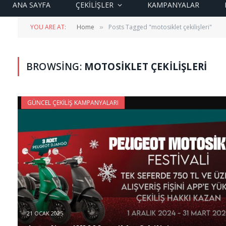
ANA SAYFA
ÇEKİLİŞLER
KAMPANYALAR
YOU ARE AT:
Home
Posts Tagged "motosiklet çekilişleri"
»
BROWSING:
MOTOSIKLET ÇEKILIŞLERI
GÜNCEL ÇEKILIŞ KAMPANYALARI
21 OCAK 2025