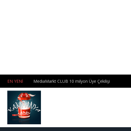
EN YENİ
MediaMarkt CLUB 10 milyon Üye Çekilişi