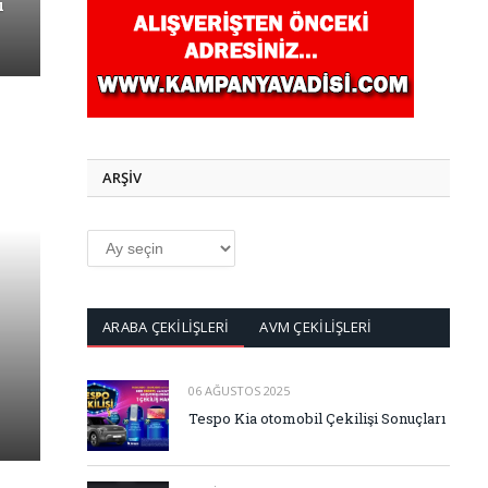
ı
ARŞİV
ARŞİV
ARABA ÇEKİLİŞLERİ
AVM ÇEKİLİŞLERİ
06 AĞUSTOS 2025
Tespo Kia otomobil Çekilişi Sonuçları