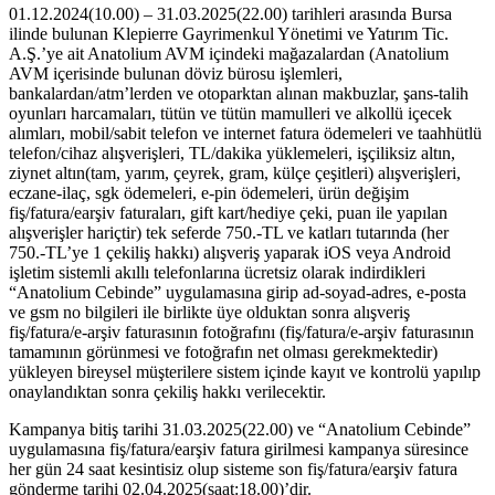
01.12.2024(10.00) – 31.03.2025(22.00) tarihleri arasında Bursa
ilinde bulunan Klepierre Gayrimenkul Yönetimi ve Yatırım Tic.
A.Ş.’ye ait Anatolium AVM içindeki mağazalardan (Anatolium
AVM içerisinde bulunan döviz bürosu işlemleri,
bankalardan/atm’lerden ve otoparktan alınan makbuzlar, şans-talih
oyunları harcamaları, tütün ve tütün mamulleri ve alkollü içecek
alımları, mobil/sabit telefon ve internet fatura ödemeleri ve taahhütlü
telefon/cihaz alışverişleri, TL/dakika yüklemeleri, işçiliksiz altın,
ziynet altın(tam, yarım, çeyrek, gram, külçe çeşitleri) alışverişleri,
eczane-ilaç, sgk ödemeleri, e-pin ödemeleri, ürün değişim
fiş/fatura/earşiv faturaları, gift kart/hediye çeki, puan ile yapılan
alışverişler hariçtir) tek seferde 750.-TL ve katları tutarında (her
750.-TL’ye 1 çekiliş hakkı) alışveriş yaparak iOS veya Android
işletim sistemli akıllı telefonlarına ücretsiz olarak indirdikleri
“Anatolium Cebinde” uygulamasına girip ad-soyad-adres, e-posta
ve gsm no bilgileri ile birlikte üye olduktan sonra alışveriş
fiş/fatura/e-arşiv faturasının fotoğrafını (fiş/fatura/e-arşiv faturasının
tamamının görünmesi ve fotoğrafın net olması gerekmektedir)
yükleyen bireysel müşterilere sistem içinde kayıt ve kontrolü yapılıp
onaylandıktan sonra çekiliş hakkı verilecektir.
Kampanya bitiş tarihi 31.03.2025(22.00) ve “Anatolium Cebinde”
uygulamasına fiş/fatura/earşiv fatura girilmesi kampanya süresince
her gün 24 saat kesintisiz olup sisteme son fiş/fatura/earşiv fatura
gönderme tarihi 02.04.2025(saat:18.00)’dir.