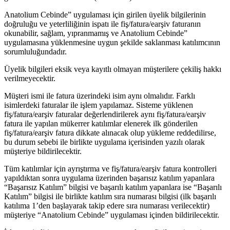
Anatolium Cebinde” uygulaması için girilen üyelik bilgilerinin
doğruluğu ve yeterliliğinin ispatı ile fiş/fatura/earşiv faturanın
okunabilir, sağlam, yıpranmamış ve Anatolium Cebinde”
uygulamasına yüklenmesine uygun şekilde saklanması katılımcının
sorumluluğundadır.
Üyelik bilgileri eksik veya kayıtlı olmayan müşterilere çekiliş hakkı
verilmeyecektir.
Müşteri ismi ile fatura üzerindeki isim aynı olmalıdır. Farklı
isimlerdeki faturalar ile işlem yapılamaz. Sisteme yüklenen
fiş/fatura/earşiv faturalar değerlendirilerek aynı fiş/fatura/earşiv
fatura ile yapılan mükerrer katılımlar elenerek ilk gönderilen
fiş/fatura/earşiv fatura dikkate alınacak olup yükleme reddedilirse,
bu durum sebebi ile birlikte uygulama içerisinden yazılı olarak
müşteriye bildirilecektir.
Tüm katılımlar için ayrıştırma ve fiş/fatura/earşiv fatura kontrolleri
yapıldıktan sonra uygulama üzerinden başarısız katılım yapanlara
“Başarısız Katılım” bilgisi ve başarılı katılım yapanlara ise “Başarılı
Katılım” bilgisi ile birlikte katılım sıra numarası bilgisi (ilk başarılı
katılıma 1’den başlayarak takip edere sıra numarası verilecektir)
müşteriye “Anatolium Cebinde” uygulaması içinden bildirilecektir.