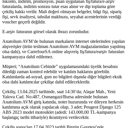
İskonto, indirim, promosyon, puan uygulanan fiş/fatura/e-arşiv
faturalarda, indirim sonrası tutar esas alınır ve dip toplama göre
çekiliş hakkı verilir. Mali değeri olmayan belgeler, bilgi fişi, sipariş
fişi, sevk irsaliyesi, tahsilat makbuzu, seyahat acentelerinin verdiği
voucher geçerli değildir.
E-arşiv faturanın görsel olarak ibrazı zorunludur.
Anatolium AVM’de bulunan markaların internet sitelerinden yapılan
alışverişler (ürün teslimatı Anatolium AVM mağazalarından yapılmış
olsa dahi), ve CarrefourSA online alışveriş fiş/fatura/earşiv faturaları
kampanyaya dahil edilemez.
Müşteri; “Anatolium Cebinde” uygulamasındaki üyelik hesabını
dilediği zaman kontrol edebilir ve katılım haklarını görebilir.
Katılımlarda ad-soyad, gsm no bilgileri dışında diğer bilgileri eksik
olsa dahi katılımcılar çekilişe dahil edileceklerdir.
Çekiliş; 13.04.2025 tarihinde, saat 14:30’da; Alaşar Mah., Yeni
Yalova Cad. No:487, Osmangazi/Bursa adresinde bulunan
Anatolium AVM giriş katında, noter huzurunda ve dileyen herkesin
katılımına açık olarak yapılacak olup, 3 adet; Peugeot Django 125
ABS 2023 model motosiklet (adedi: 143.000,00 TL-kampanya
başlangıç tarihi itibariyle) ikramiyesi verilecektir.
Çekiliş sonuçları 17.04.2023 tarihli Birgün Gazetesi’nde