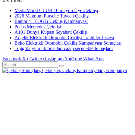
EN YENİ
MediaMarkt CLUB 10 milyon Üye Çekilişi
2026 Magnum Porsche Taycan Çekilişi
Bambi 41 TOGG Çekiliş Kampanyası
Petlas Mercedes Çekilişi
A101 Dünya Kupası Seyahati Çekilişi
Arçelik Elektrikli Otomobil Çekilişi Talihliler Listesi
Beko Elektrikli Otomobil Çekiliş Kampanyası Sonuçları
Togg’da yılın ilk fırsatları cazip seçeneklerle başladı
Facebook
X (Twitter)
Instagram
YouTube
WhatsApp