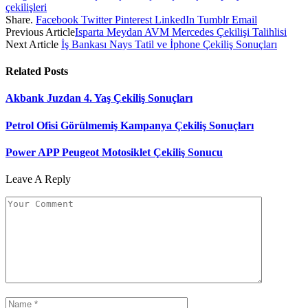
çekilişleri
Share.
Facebook
Twitter
Pinterest
LinkedIn
Tumblr
Email
Previous Article
Isparta Meydan AVM Mercedes Çekilişi Talihlisi
Next Article
İş Bankası Nays Tatil ve İphone Çekiliş Sonuçları
Related
Posts
Akbank Juzdan 4. Yaş Çekiliş Sonuçları
Petrol Ofisi Görülmemiş Kampanya Çekiliş Sonuçları
Power APP Peugeot Motosiklet Çekiliş Sonucu
Leave A Reply