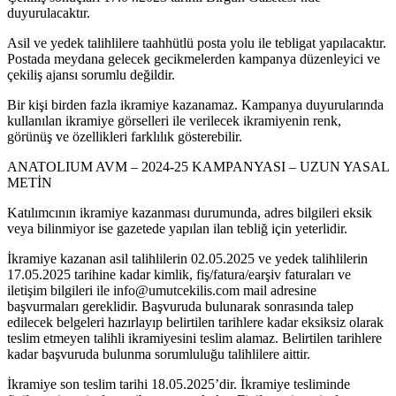
duyurulacaktır.
Asil ve yedek talihlilere taahhütlü posta yolu ile tebligat yapılacaktır.
Postada meydana gelecek gecikmelerden kampanya düzenleyici ve
çekiliş ajansı sorumlu değildir.
Bir kişi birden fazla ikramiye kazanamaz. Kampanya duyurularında
kullanılan ikramiye görselleri ile verilecek ikramiyenin renk,
görünüş ve özellikleri farklılık gösterebilir.
ANATOLIUM AVM – 2024-25 KAMPANYASI – UZUN YASAL
METİN
Katılımcının ikramiye kazanması durumunda, adres bilgileri eksik
veya bilinmiyor ise gazetede yapılan ilan tebliğ için yeterlidir.
İkramiye kazanan asil talihlilerin 02.05.2025 ve yedek talihlilerin
17.05.2025 tarihine kadar kimlik, fiş/fatura/earşiv faturaları ve
iletişim bilgileri ile info@umutcekilis.com mail adresine
başvurmaları gereklidir. Başvuruda bulunarak sonrasında talep
edilecek belgeleri hazırlayıp belirtilen tarihlere kadar eksiksiz olarak
teslim etmeyen talihli ikramiyesini teslim alamaz. Belirtilen tarihlere
kadar başvuruda bulunma sorumluluğu talihlilere aittir.
İkramiye son teslim tarihi 18.05.2025’dir. İkramiye tesliminde