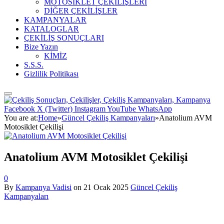
MOTOSİKLET ÇEKİLİŞLERİ
DİĞER ÇEKİLİŞLER
KAMPANYALAR
KATALOGLAR
ÇEKİLİŞ SONUÇLARI
Bize Yazın
KİMİZ
S.S.S.
Gizlilik Politikası
Facebook
X (Twitter)
Instagram
YouTube
WhatsApp
You are at:
Home
»
Güncel Çekiliş Kampanyaları
»
Anatolium AVM
Motosiklet Çekilişi
Anatolium AVM Motosiklet Çekilişi
0
By
Kampanya Vadisi
on
21 Ocak 2025
Güncel Çekiliş
Kampanyaları