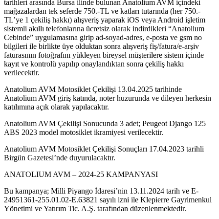
tarihleri arasında Bursa ilinde bulunan Anatolium AVM içindeki
mağazalardan tek seferde 750.-TL ve katları tutarında (her 750.-
TL’ye 1 çekiliş hakkı) alışveriş yaparak iOS veya Android işletim
sistemli akıllı telefonlarına ücretsiz olarak indirdikleri “Anatolium
Cebinde” uygulamasına girip ad-soyad-adres, e-posta ve gsm no
bilgileri ile birlikte üye olduktan sonra alışveriş fiş/fatura/e-arşiv
faturasının fotoğrafını yükleyen bireysel müşterilere sistem içinde
kayıt ve kontrolü yapılıp onaylandıktan sonra çekiliş hakkı
verilecektir.
Anatolium AVM Motosiklet Çekilişi 13.04.2025 tarihinde
Anatolium AVM giriş katında, noter huzurunda ve dileyen herkesin
katılımına açık olarak yapılacaktır.
Anatolium AVM Çekilişi Sonucunda 3 adet; Peugeot Django 125
ABS 2023 model motosiklet ikramiyesi verilecektir.
Anatolium AVM Motosiklet Çekilişi Sonuçları 17.04.2023 tarihli
Birgün Gazetesi’nde duyurulacaktır.
ANATOLIUM AVM – 2024-25 KAMPANYASI
Bu kampanya; Milli Piyango İdaresi’nin 13.11.2024 tarih ve E-
24951361-255.01.02-E.63821 sayılı izni ile Klepierre Gayrimenkul
Yönetimi ve Yatırım Tic. A.Ş. tarafından düzenlenmektedir.