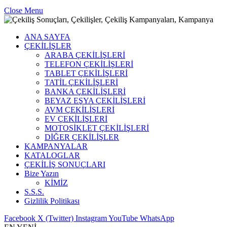
Close Menu
ANA SAYFA
ÇEKİLİŞLER
ARABA ÇEKİLİŞLERİ
TELEFON ÇEKİLİŞLERİ
TABLET ÇEKİLİŞLERİ
TATİL ÇEKİLİŞLERİ
BANKA ÇEKİLİŞLERİ
BEYAZ EŞYA ÇEKİLİŞLERİ
AVM ÇEKİLİŞLERİ
EV ÇEKİLİŞLERİ
MOTOSİKLET ÇEKİLİŞLERİ
DİĞER ÇEKİLİŞLER
KAMPANYALAR
KATALOGLAR
ÇEKİLİŞ SONUÇLARI
Bize Yazın
KİMİZ
S.S.S.
Gizlilik Politikası
Facebook
X (Twitter)
Instagram
YouTube
WhatsApp