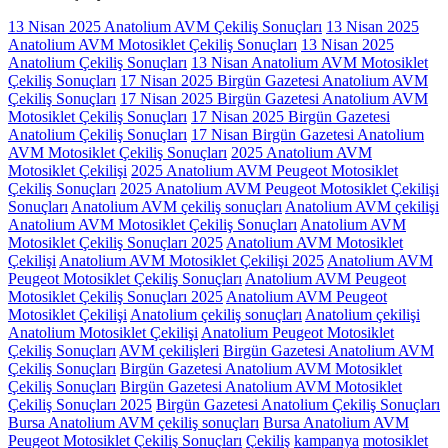
13 Nisan 2025 Anatolium AVM Çekiliş Sonuçları
13 Nisan 2025
Anatolium AVM Motosiklet Çekiliş Sonuçları
13 Nisan 2025
Anatolium Çekiliş Sonuçları
13 Nisan Anatolium AVM Motosiklet
Çekiliş Sonuçları
17 Nisan 2025 Birgün Gazetesi Anatolium AVM
Çekiliş Sonuçları
17 Nisan 2025 Birgün Gazetesi Anatolium AVM
Motosiklet Çekiliş Sonuçları
17 Nisan 2025 Birgün Gazetesi
Anatolium Çekiliş Sonuçları
17 Nisan Birgün Gazetesi Anatolium
AVM Motosiklet Çekiliş Sonuçları
2025 Anatolium AVM
Motosiklet Çekilişi
2025 Anatolium AVM Peugeot Motosiklet
Çekiliş Sonuçları
2025 Anatolium AVM Peugeot Motosiklet Çekilişi
Sonuçları
Anatolium AVM çekiliş sonuçları
Anatolium AVM çekilişi
Anatolium AVM Motosiklet Çekiliş Sonuçları
Anatolium AVM
Motosiklet Çekiliş Sonuçları 2025
Anatolium AVM Motosiklet
Çekilişi
Anatolium AVM Motosiklet Çekilişi 2025
Anatolium AVM
Peugeot Motosiklet Çekiliş Sonuçları
Anatolium AVM Peugeot
Motosiklet Çekiliş Sonuçları 2025
Anatolium AVM Peugeot
Motosiklet Çekilişi
Anatolium çekiliş sonuçları
Anatolium çekilişi
Anatolium Motosiklet Çekilişi
Anatolium Peugeot Motosiklet
Çekiliş Sonuçları
AVM çekilişleri
Birgün Gazetesi Anatolium AVM
Çekiliş Sonuçları
Birgün Gazetesi Anatolium AVM Motosiklet
Çekiliş Sonuçları
Birgün Gazetesi Anatolium AVM Motosiklet
Çekiliş Sonuçları 2025
Birgün Gazetesi Anatolium Çekiliş Sonuçları
Bursa Anatolium AVM çekiliş sonuçları
Bursa Anatolium AVM
Peugeot Motosiklet Çekiliş Sonuçları
Çekiliş
kampanya
motosiklet