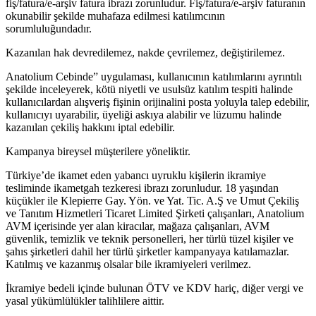
fiş/fatura/e-arşiv fatura ibrazı zorunludur. Fiş/fatura/e-arşiv faturanın
okunabilir şekilde muhafaza edilmesi katılımcının
sorumluluğundadır.
Kazanılan hak devredilemez, nakde çevrilemez, değiştirilemez.
Anatolium Cebinde” uygulaması, kullanıcının katılımlarını ayrıntılı
şekilde inceleyerek, kötü niyetli ve usulsüz katılım tespiti halinde
kullanıcılardan alışveriş fişinin orijinalini posta yoluyla talep edebilir,
kullanıcıyı uyarabilir, üyeliği askıya alabilir ve lüzumu halinde
kazanılan çekiliş hakkını iptal edebilir.
Kampanya bireysel müşterilere yöneliktir.
Türkiye’de ikamet eden yabancı uyruklu kişilerin ikramiye
tesliminde ikametgah tezkeresi ibrazı zorunludur. 18 yaşından
küçükler ile Klepierre Gay. Yön. ve Yat. Tic. A.Ş ve Umut Çekiliş
ve Tanıtım Hizmetleri Ticaret Limited Şirketi çalışanları, Anatolium
AVM içerisinde yer alan kiracılar, mağaza çalışanları, AVM
güvenlik, temizlik ve teknik personelleri, her türlü tüzel kişiler ve
şahıs şirketleri dahil her türlü şirketler kampanyaya katılamazlar.
Katılmış ve kazanmış olsalar bile ikramiyeleri verilmez.
İkramiye bedeli içinde bulunan ÖTV ve KDV hariç, diğer vergi ve
yasal yükümlülükler talihlilere aittir.