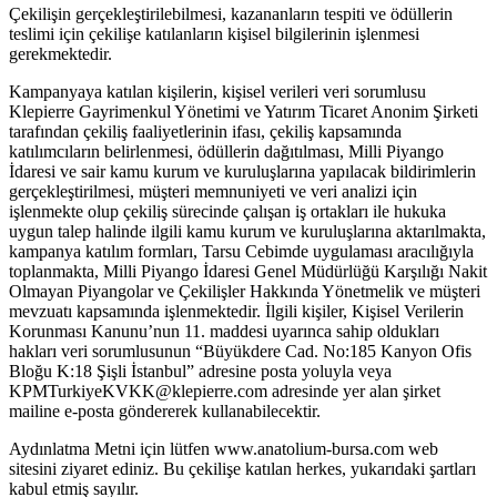
Çekilişin gerçekleştirilebilmesi, kazananların tespiti ve ödüllerin
teslimi için çekilişe katılanların kişisel bilgilerinin işlenmesi
gerekmektedir.
Kampanyaya katılan kişilerin, kişisel verileri veri sorumlusu
Klepierre Gayrimenkul Yönetimi ve Yatırım Ticaret Anonim Şirketi
tarafından çekiliş faaliyetlerinin ifası, çekiliş kapsamında
katılımcıların belirlenmesi, ödüllerin dağıtılması, Milli Piyango
İdaresi ve sair kamu kurum ve kuruluşlarına yapılacak bildirimlerin
gerçekleştirilmesi, müşteri memnuniyeti ve veri analizi için
işlenmekte olup çekiliş sürecinde çalışan iş ortakları ile hukuka
uygun talep halinde ilgili kamu kurum ve kuruluşlarına aktarılmakta,
kampanya katılım formları, Tarsu Cebimde uygulaması aracılığıyla
toplanmakta, Milli Piyango İdaresi Genel Müdürlüğü Karşılığı Nakit
Olmayan Piyangolar ve Çekilişler Hakkında Yönetmelik ve müşteri
mevzuatı kapsamında işlenmektedir. İlgili kişiler, Kişisel Verilerin
Korunması Kanunu’nun 11. maddesi uyarınca sahip oldukları
hakları veri sorumlusunun “Büyükdere Cad. No:185 Kanyon Ofis
Bloğu K:18 Şişli İstanbul” adresine posta yoluyla veya
KPMTurkiyeKVKK@klepierre.com adresinde yer alan şirket
mailine e-posta göndererek kullanabilecektir.
Aydınlatma Metni için lütfen www.anatolium-bursa.com web
sitesini ziyaret ediniz. Bu çekilişe katılan herkes, yukarıdaki şartları
kabul etmiş sayılır.