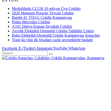
EN YENİ
MediaMarkt CLUB 10 milyon Üye Çekilişi
2026 Magnum Porsche Taycan Çekilişi
Bambi 41 TOGG Çekiliş Kampanyası
Petlas Mercedes Çekilişi
A101 Dünya Kupası Seyahati Çekilişi
Arçelik Elektrikli Otomobil Çekilişi Talihliler Listesi
Beko Elektrikli Otomobil Çekiliş Kampanyası Sonuçları
Togg’da yılın ilk fırsatları cazip seçeneklerle başladı
Facebook
X (Twitter)
Instagram
YouTube
WhatsApp