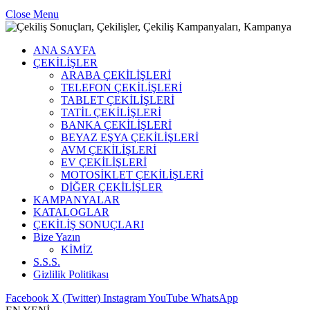
Close Menu
ANA SAYFA
ÇEKİLİŞLER
ARABA ÇEKİLİŞLERİ
TELEFON ÇEKİLİŞLERİ
TABLET ÇEKİLİŞLERİ
TATİL ÇEKİLİŞLERİ
BANKA ÇEKİLİŞLERİ
BEYAZ EŞYA ÇEKİLİŞLERİ
AVM ÇEKİLİŞLERİ
EV ÇEKİLİŞLERİ
MOTOSİKLET ÇEKİLİŞLERİ
DİĞER ÇEKİLİŞLER
KAMPANYALAR
KATALOGLAR
ÇEKİLİŞ SONUÇLARI
Bize Yazın
KİMİZ
S.S.S.
Gizlilik Politikası
Facebook
X (Twitter)
Instagram
YouTube
WhatsApp