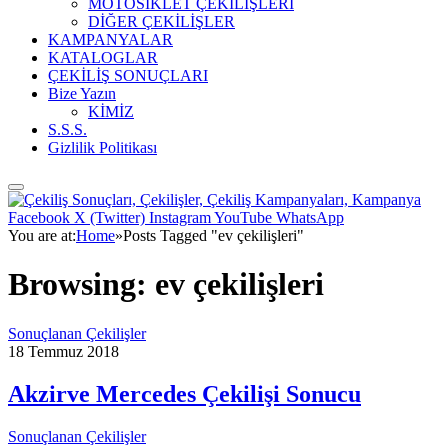
MOTOSİKLET ÇEKİLİŞLERİ
DİĞER ÇEKİLİŞLER
KAMPANYALAR
KATALOGLAR
ÇEKİLİŞ SONUÇLARI
Bize Yazın
KİMİZ
S.S.S.
Gizlilik Politikası
Facebook
X (Twitter)
Instagram
YouTube
WhatsApp
You are at:
Home
»
Posts Tagged "ev çekilişleri"
Browsing:
ev çekilişleri
Sonuçlanan Çekilişler
18 Temmuz 2018
Akzirve Mercedes Çekilişi Sonucu
Sonuçlanan Çekilişler