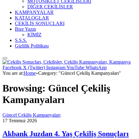
MOTOSİKLET ÇEKİLİŞLERİ
DİĞER ÇEKİLİŞLER
KAMPANYALAR
KATALOGLAR
ÇEKİLİŞ SONUÇLARI
Bize Yazın
KİMİZ
S.S.S.
Gizlilik Politikası
Facebook
X (Twitter)
Instagram
YouTube
WhatsApp
You are at:
Home
»
Category: "Güncel Çekiliş Kampanyaları"
Browsing:
Güncel Çekiliş
Kampanyaları
Güncel Çekiliş Kampanyaları
17 Temmuz 2026
Akbank Juzdan 4. Yaş Çekiliş Sonuçları