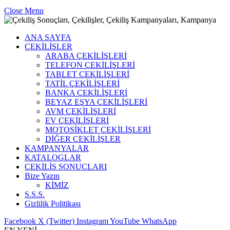
Close Menu
ANA SAYFA
ÇEKİLİŞLER
ARABA ÇEKİLİŞLERİ
TELEFON ÇEKİLİŞLERİ
TABLET ÇEKİLİŞLERİ
TATİL ÇEKİLİŞLERİ
BANKA ÇEKİLİŞLERİ
BEYAZ EŞYA ÇEKİLİŞLERİ
AVM ÇEKİLİŞLERİ
EV ÇEKİLİŞLERİ
MOTOSİKLET ÇEKİLİŞLERİ
DİĞER ÇEKİLİŞLER
KAMPANYALAR
KATALOGLAR
ÇEKİLİŞ SONUÇLARI
Bize Yazın
KİMİZ
S.S.S.
Gizlilik Politikası
Facebook
X (Twitter)
Instagram
YouTube
WhatsApp