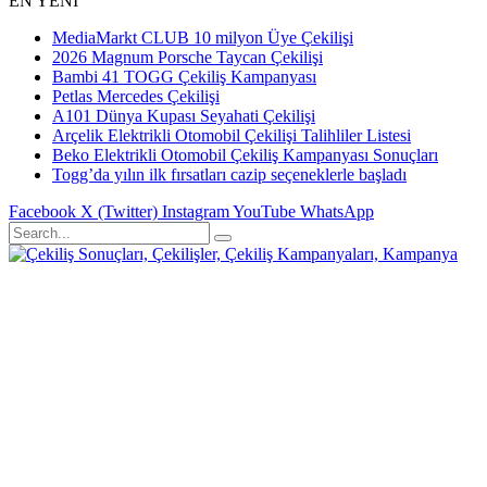
EN YENİ
MediaMarkt CLUB 10 milyon Üye Çekilişi
2026 Magnum Porsche Taycan Çekilişi
Bambi 41 TOGG Çekiliş Kampanyası
Petlas Mercedes Çekilişi
A101 Dünya Kupası Seyahati Çekilişi
Arçelik Elektrikli Otomobil Çekilişi Talihliler Listesi
Beko Elektrikli Otomobil Çekiliş Kampanyası Sonuçları
Togg’da yılın ilk fırsatları cazip seçeneklerle başladı
Facebook
X (Twitter)
Instagram
YouTube
WhatsApp