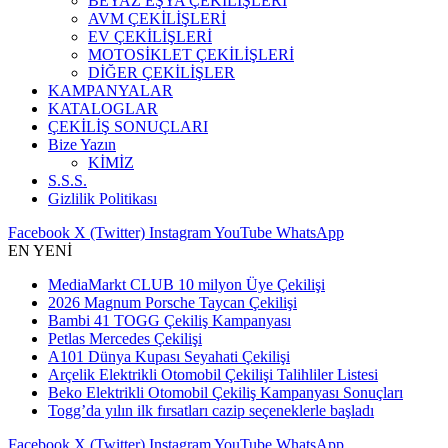
BEYAZ EŞYA ÇEKİLİŞLERİ
AVM ÇEKİLİŞLERİ
EV ÇEKİLİŞLERİ
MOTOSİKLET ÇEKİLİŞLERİ
DİĞER ÇEKİLİŞLER
KAMPANYALAR
KATALOGLAR
ÇEKİLİŞ SONUÇLARI
Bize Yazın
KİMİZ
S.S.S.
Gizlilik Politikası
Facebook
X (Twitter)
Instagram
YouTube
WhatsApp
EN YENİ
MediaMarkt CLUB 10 milyon Üye Çekilişi
2026 Magnum Porsche Taycan Çekilişi
Bambi 41 TOGG Çekiliş Kampanyası
Petlas Mercedes Çekilişi
A101 Dünya Kupası Seyahati Çekilişi
Arçelik Elektrikli Otomobil Çekilişi Talihliler Listesi
Beko Elektrikli Otomobil Çekiliş Kampanyası Sonuçları
Togg’da yılın ilk fırsatları cazip seçeneklerle başladı
Facebook
X (Twitter)
Instagram
YouTube
WhatsApp