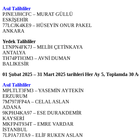
Asıl Talihliler
PJNE3JHCFC – MURAT GÜLLÜ
ESKİŞEHİR
77LCJK4KE9 – HÜSEYİN ONUR PAKEL
ANKARA
Yedek Talihliler
LTNPN4FK7J – MELİH ÇETİNKAYA
ANTALYA
TH74PTH3M3 – AVNİ DUMAN
BALIKESİR
01 Şubat 2025 – 31 Mart 2025 tarihleri Her Ay 5, Toplamda 30 Ad
Asıl Talihliler
MPLTLT3FM3 – YASEMİN AYTEKİN
ERZURUM
7M797JFP4A – CELAL ASLAN
ADANA
9KPHJ4KA97 – ESE DURAKDEMİR
KAYSERİ
MKFP4T934T – EMRE VARDAR
İSTANBUL
7LPJA73TA9 – ELİF RUKEN ASLAN