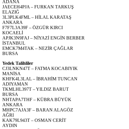
ADANA
JAECEH4PJA – FURKAN TARKUŞ
ELAZIĞ
3L3PLK4FML – HİLAL KARATAŞ
ANKARA
F7F7L3A39F – ÖZGÜR KIRCI
KOCAELİ
APJK3N9FAJ – NİYAZİ ENGİN BERBER
İSTANBUL
EMCK7M4TAK – NEZİR ÇAĞLAR
BURSA
Yedek Talihliler
CJ3LNKN47T – FATMA KOCABIYIK
MANİSA
KHFK4L3LAL – İBRAHİM TUNCAN
ADIYAMAN
TKMLHL397T – YILDIZ BARUT
BURSA
NHTAPA7THF – KÜBRA BÜYÜK
ANKARA
MHPC7AJA3F – BARAN ALAGÖZ
AĞRI
KAK79L943T – OSMAN CERİT
AYDIN