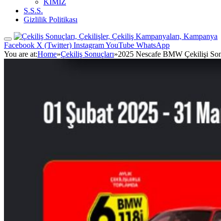
KİMİZ
S.S.S.
Gizlilik Politikası
Facebook
X (Twitter)
Instagram
YouTube
WhatsApp
You are at:
Home
»
Çekiliş Sonuçları
»
2025 Nescafe BMW Çekilişi Son