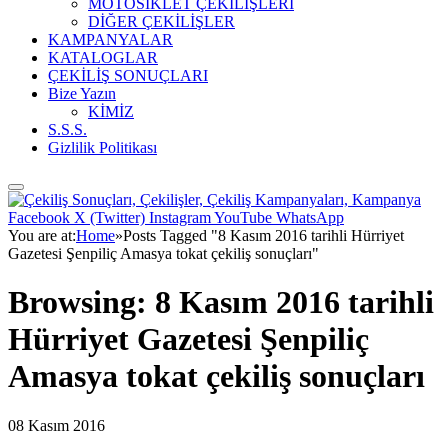
MOTOSİKLET ÇEKİLİŞLERİ
DİĞER ÇEKİLİŞLER
KAMPANYALAR
KATALOGLAR
ÇEKİLİŞ SONUÇLARI
Bize Yazın
KİMİZ
S.S.S.
Gizlilik Politikası
Facebook
X (Twitter)
Instagram
YouTube
WhatsApp
You are at:
Home
»
Posts Tagged "8 Kasım 2016 tarihli Hürriyet
Gazetesi Şenpiliç Amasya tokat çekiliş sonuçları"
Browsing:
8 Kasım 2016 tarihli
Hürriyet Gazetesi Şenpiliç
Amasya tokat çekiliş sonuçları
08 Kasım 2016