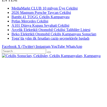
EN YENİ
MediaMarkt CLUB 10 milyon Üye Çekilişi
2026 Magnum Porsche Taycan Çekilişi
Bambi 41 TOGG Çekiliş Kampanyası
Petlas Mercedes Çekilişi
A101 Dünya Kupası Seyahati Çekilişi
Arçelik Elektrikli Otomobil Çekilişi Talihliler Listesi
Beko Elektrikli Otomobil Çekiliş Kampanyası Sonuçları
Togg’da yılın ilk fırsatları cazip seçeneklerle başladı
Facebook
X (Twitter)
Instagram
YouTube
WhatsApp