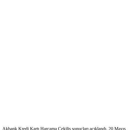
Akbank Kredi Kartı Harcama Çekiliş sonuçları açıklandı. 20 Mayıs