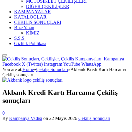
MOTOSİKLET ÇEKİLİŞLERİ
DİĞER ÇEKİLİŞLER
KAMPANYALAR
KATALOGLAR
ÇEKİLİŞ SONUÇLARI
Bize Yazın
KİMİZ
S.S.S.
Gizlilik Politikası
Facebook
X (Twitter)
Instagram
YouTube
WhatsApp
You are at:
Home
»
Çekiliş Sonuçları
»
Akbank Kredi Kartı Harcama
Çekiliş sonuçları
Akbank Kredi Kartı Harcama Çekiliş
sonuçları
0
By
Kampanya Vadisi
on
22 Mayıs 2026
Çekiliş Sonuçları