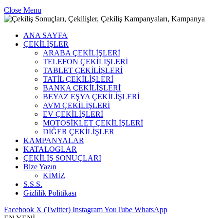
Close Menu
ANA SAYFA
ÇEKİLİŞLER
ARABA ÇEKİLİŞLERİ
TELEFON ÇEKİLİŞLERİ
TABLET ÇEKİLİŞLERİ
TATİL ÇEKİLİŞLERİ
BANKA ÇEKİLİŞLERİ
BEYAZ EŞYA ÇEKİLİŞLERİ
AVM ÇEKİLİŞLERİ
EV ÇEKİLİŞLERİ
MOTOSİKLET ÇEKİLİŞLERİ
DİĞER ÇEKİLİŞLER
KAMPANYALAR
KATALOGLAR
ÇEKİLİŞ SONUÇLARI
Bize Yazın
KİMİZ
S.S.S.
Gizlilik Politikası
Facebook
X (Twitter)
Instagram
YouTube
WhatsApp