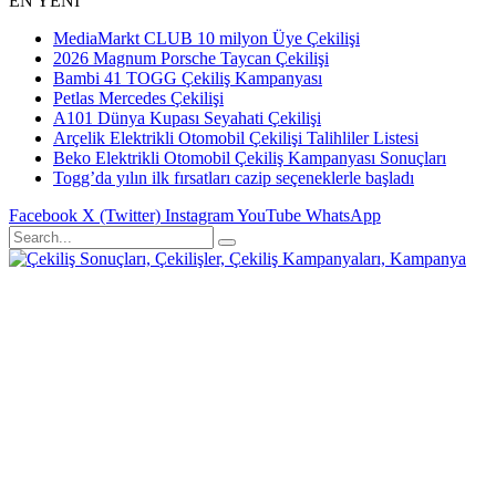
EN YENİ
MediaMarkt CLUB 10 milyon Üye Çekilişi
2026 Magnum Porsche Taycan Çekilişi
Bambi 41 TOGG Çekiliş Kampanyası
Petlas Mercedes Çekilişi
A101 Dünya Kupası Seyahati Çekilişi
Arçelik Elektrikli Otomobil Çekilişi Talihliler Listesi
Beko Elektrikli Otomobil Çekiliş Kampanyası Sonuçları
Togg’da yılın ilk fırsatları cazip seçeneklerle başladı
Facebook
X (Twitter)
Instagram
YouTube
WhatsApp