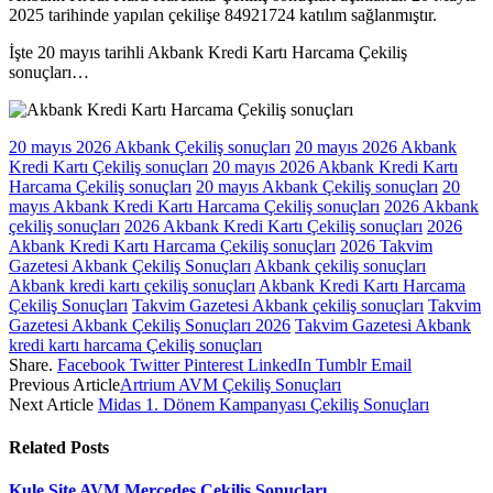
2025 tarihinde yapılan çekilişe 84921724 katılım sağlanmıştır.
İşte 20 mayıs tarihli Akbank Kredi Kartı Harcama Çekiliş
sonuçları…
20 mayıs 2026 Akbank Çekiliş sonuçları
20 mayıs 2026 Akbank
Kredi Kartı Çekiliş sonuçları
20 mayıs 2026 Akbank Kredi Kartı
Harcama Çekiliş sonuçları
20 mayıs Akbank Çekiliş sonuçları
20
mayıs Akbank Kredi Kartı Harcama Çekiliş sonuçları
2026 Akbank
çekiliş sonuçları
2026 Akbank Kredi Kartı Çekiliş sonuçları
2026
Akbank Kredi Kartı Harcama Çekiliş sonuçları
2026 Takvim
Gazetesi Akbank Çekiliş Sonuçları
Akbank çekiliş sonuçları
Akbank kredi kartı çekiliş sonuçları
Akbank Kredi Kartı Harcama
Çekiliş Sonuçları
Takvim Gazetesi Akbank çekiliş sonuçları
Takvim
Gazetesi Akbank Çekiliş Sonuçları 2026
Takvim Gazetesi Akbank
kredi kartı harcama Çekiliş sonuçları
Share.
Facebook
Twitter
Pinterest
LinkedIn
Tumblr
Email
Previous Article
Artrium AVM Çekiliş Sonuçları
Next Article
Midas 1. Dönem Kampanyası Çekiliş Sonuçları
Related
Posts
Kule Site AVM Mercedes Çekiliş Sonuçları