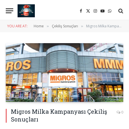
Facebook
X
Instagram
YouTube
WhatsApp
(Twitter)
YOU ARE AT:
Home
Çekiliş Sonuçları
Migros Milka Kampanyası Çekiliş Sonuçları
»
»
Migros Milka Kampanyası Çekiliş
0
Sonuçları