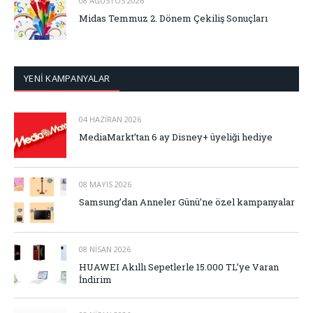
08 AĞUSTOS 2026
Midas Temmuz 2. Dönem Çekiliş Sonuçları
YENİ KAMPANYALAR
04 HAZIRAN 2026
MediaMarkt’tan 6 ay Disney+ üyeliği hediye
08 MAYIS 2026
Samsung’dan Anneler Günü’ne özel kampanyalar
08 NISAN 2026
HUAWEI Akıllı Sepetlerle 15.000 TL’ye Varan
İndirim