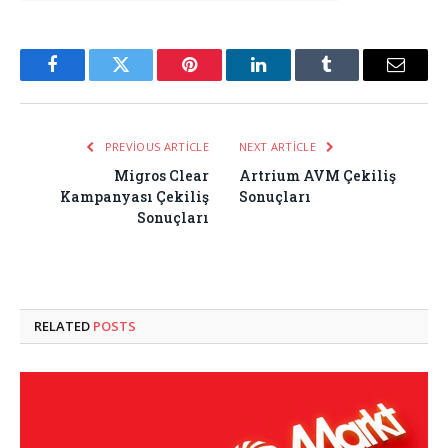
Facebook
Twitter
Pinterest
LinkedIn
Tumblr
Email
PREVIOUS ARTICLE
NEXT ARTICLE
Migros Clear
Artrium AVM Çekiliş
Kampanyası Çekiliş
Sonuçları
Sonuçları
RELATED
POSTS