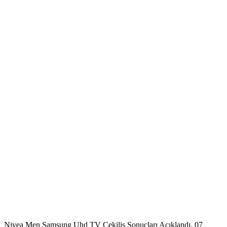
Nivea Men Samsung Uhd TV Çekiliş Sonuçları Açıklandı. 07