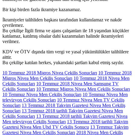
Bir kişi birden fazla ikramiye kazanamaz.
İkramiyeler talihliden başkası tarafından kullanılamaz ve nakde
çevrilemez.
Bu çekilişe İlgili firma ve ajans çalışanları ile 18 yaşından küçükler
katılamaz, katılmış olsalar dahi kazanmaları halinde ikramiyeleri
verilmez.
KDV ve ÖTV dışında tüm vergi ve yasal yükümlülükler talihlilere
aittir.
Bu çekilişe katılan herkes, yukarıdaki şartları kabul etmiş sayılır.
10 Temmuz 2018 Migros Nivea Çekiliş Sonuçları
10 Temmuz 2018
Migros Nivea Men Çekiliş Sonuçları
10 Temmuz 2018 Nivea Men
Çekiliş Sonuçları
10 Temmuz 2018 Nivea Men Samsung TV
Çekiliş Sonuçları
10 Temmuz Migros Nivea Men Çekiliş Sonuçları
10 Temmuz Nivea Men Çekiliş Sonuçları
10 Temmuz Nivea Men
televizyon Çekiliş Sonuçları
10 Temmuz Nivea Men TV Çekiliş
Sonuçları
13 Temmuz 2018 Takvim Gazetesi Nivea Men Çekiliş
Sonuçları
13 Temmuz 2018 tarihli Takvim Gazetesi Nivea Men
Çekiliş Sonuçları
13 Temmuz 2018 tarihli Takvim Gazetesi Nivea
Men televizyon Çekiliş Sonuçları
13 Temmuz 2018 tarihli Takvim
Gazetesi Nivea Men Uhd TV Çekiliş Sonucu
13 Temmuz Takvim
Gazetesi Nivea Men Çekiliş Sonuçları
2018 Nivea Men Çekiliş