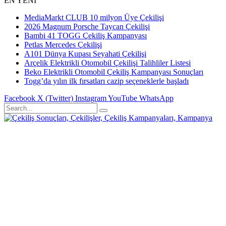
EN YENİ
MediaMarkt CLUB 10 milyon Üye Çekilişi
2026 Magnum Porsche Taycan Çekilişi
Bambi 41 TOGG Çekiliş Kampanyası
Petlas Mercedes Çekilişi
A101 Dünya Kupası Seyahati Çekilişi
Arçelik Elektrikli Otomobil Çekilişi Talihliler Listesi
Beko Elektrikli Otomobil Çekiliş Kampanyası Sonuçları
Togg’da yılın ilk fırsatları cazip seçeneklerle başladı
Facebook
X (Twitter)
Instagram
YouTube
WhatsApp