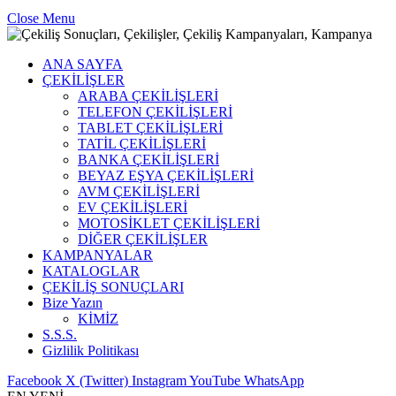
Close Menu
ANA SAYFA
ÇEKİLİŞLER
ARABA ÇEKİLİŞLERİ
TELEFON ÇEKİLİŞLERİ
TABLET ÇEKİLİŞLERİ
TATİL ÇEKİLİŞLERİ
BANKA ÇEKİLİŞLERİ
BEYAZ EŞYA ÇEKİLİŞLERİ
AVM ÇEKİLİŞLERİ
EV ÇEKİLİŞLERİ
MOTOSİKLET ÇEKİLİŞLERİ
DİĞER ÇEKİLİŞLER
KAMPANYALAR
KATALOGLAR
ÇEKİLİŞ SONUÇLARI
Bize Yazın
KİMİZ
S.S.S.
Gizlilik Politikası
Facebook
X (Twitter)
Instagram
YouTube
WhatsApp