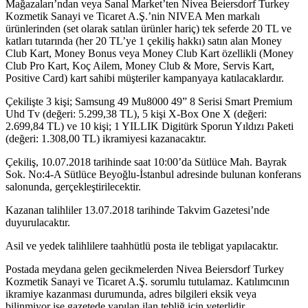
Mağazaları’ndan veya Sanal Market’ten Nivea Beiersdorf Turkey
Kozmetik Sanayi ve Ticaret A.Ş.’nin NIVEA Men markalı
ürünlerinden (set olarak satılan ürünler hariç) tek seferde 20 TL ve
katları tutarında (her 20 TL’ye 1 çekiliş hakkı) satın alan Money
Club Kart, Money Bonus veya Money Club Kart özellikli (Money
Club Pro Kart, Koç Ailem, Money Club & More, Servis Kart,
Positive Card) kart sahibi müşteriler kampanyaya katılacaklardır.
Çekilişte 3 kişi; Samsung 49 Mu8000 49” 8 Serisi Smart Premium
Uhd Tv (değeri: 5.299,38 TL), 5 kişi X-Box One X (değeri:
2.699,84 TL) ve 10 kişi; 1 YILLIK Digitürk Sporun Yıldızı Paketi
(değeri: 1.308,00 TL) ikramiyesi kazanacaktır.
Çekiliş, 10.07.2018 tarihinde saat 10:00’da Sütlüce Mah. Bayrak
Sok. No:4-A Sütlüce Beyoğlu-İstanbul adresinde bulunan konferans
salonunda, gerçekleştirilecektir.
Kazanan talihliler 13.07.2018 tarihinde Takvim Gazetesi’nde
duyurulacaktır.
Asil ve yedek talihlilere taahhütlü posta ile tebligat yapılacaktır.
Postada meydana gelen gecikmelerden Nivea Beiersdorf Turkey
Kozmetik Sanayi ve Ticaret A.Ş. sorumlu tutulamaz. Katılımcının
ikramiye kazanması durumunda, adres bilgileri eksik veya
bilinmiyor ise gazetede yapılan ilan tebliğ için yeterlidir.