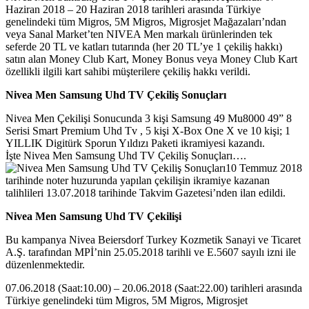
Haziran 2018 – 20 Haziran 2018 tarihleri arasında Türkiye
genelindeki tüm Migros, 5M Migros, Migrosjet Mağazaları’ndan
veya Sanal Market’ten NIVEA Men markalı ürünlerinden tek
seferde 20 TL ve katları tutarında (her 20 TL’ye 1 çekiliş hakkı)
satın alan Money Club Kart, Money Bonus veya Money Club Kart
özellikli ilgili kart sahibi müşterilere çekiliş hakkı verildi.
Nivea Men Samsung Uhd TV Çekiliş Sonuçları
Nivea Men Çekilişi Sonucunda 3 kişi Samsung 49 Mu8000 49” 8
Serisi Smart Premium Uhd Tv , 5 kişi X-Box One X ve 10 kişi; 1
YILLIK Digitürk Sporun Yıldızı Paketi ikramiyesi kazandı.
İşte Nivea Men Samsung Uhd TV Çekiliş Sonuçları….
10 Temmuz 2018
tarihinde noter huzurunda yapılan çekilişin ikramiye kazanan
talihlileri 13.07.2018 tarihinde Takvim Gazetesi’nden ilan edildi.
Nivea Men Samsung Uhd TV Çekilişi
Bu kampanya Nivea Beiersdorf Turkey Kozmetik Sanayi ve Ticaret
A.Ş. tarafından MPİ’nin 25.05.2018 tarihli ve E.5607 sayılı izni ile
düzenlenmektedir.
07.06.2018 (Saat:10.00) – 20.06.2018 (Saat:22.00) tarihleri arasında
Türkiye genelindeki tüm Migros, 5M Migros, Migrosjet