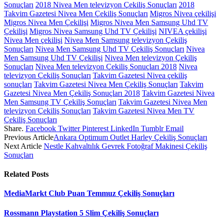
Sonuçları
2018 Nivea Men televizyon Çekiliş Sonuçları
2018
Takvim Gazetesi Nivea Men Çekiliş Sonuçları
Migros Nivea çekilişi
Migros Nivea Men Çekilişi
Migros Nivea Men Samsung Uhd TV
Çekilişi
Migros Nivea Samsung Uhd TV Çekilişi
NIVEA çekilişi
Nivea Men çekilişi
Nivea Men Samsung televizyon Çekiliş
Sonuçları
Nivea Men Samsung Uhd TV Çekiliş Sonuçları
Nivea
Men Samsung Uhd TV Çekilişi
Nivea Men televizyon Çekiliş
Sonuçları
Nivea Men televizyon Çekiliş Sonuçları 2018
Nivea
televizyon Çekiliş Sonuçları
Takvim Gazetesi Nivea çekiliş
sonuçları
Takvim Gazetesi Nivea Men Çekiliş Sonuçları
Takvim
Gazetesi Nivea Men Çekiliş Sonuçları 2018
Takvim Gazetesi Nivea
Men Samsung TV Çekiliş Sonuçları
Takvim Gazetesi Nivea Men
televizyon Çekiliş Sonuçları
Takvim Gazetesi Nivea Men TV
Çekiliş Sonuçları
Share.
Facebook
Twitter
Pinterest
LinkedIn
Tumblr
Email
Previous Article
Ankara Optimum Outlet Harley Çekiliş Sonuçları
Next Article
Nestle Kahvaltılık Gevrek Fotoğraf Makinesi Çekiliş
Sonuçları
Related
Posts
MediaMarkt Club Puan Temmuz Çekiliş Sonuçları
Rossmann Playstation 5 Slim Çekiliş Sonuçları