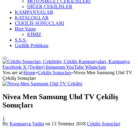
MOTOSİKLET ÇEKİLİŞLERİ
DİĞER ÇEKİLİŞLER
KAMPANYALAR
KATALOGLAR
ÇEKİLİŞ SONUÇLARI
Bize Yazın
KİMİZ
S.S.S.
Gizlilik Politikası
Facebook
X (Twitter)
Instagram
YouTube
WhatsApp
You are at:
Home
»
Çekiliş Sonuçları
»
Nivea Men Samsung Uhd TV
Çekiliş Sonuçları
Nivea Men Samsung Uhd TV Çekiliş
Sonuçları
1
By
Kampanya Vadisi
on
13 Temmuz 2018
Çekiliş Sonuçları