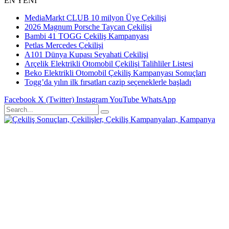
EN YENİ
MediaMarkt CLUB 10 milyon Üye Çekilişi
2026 Magnum Porsche Taycan Çekilişi
Bambi 41 TOGG Çekiliş Kampanyası
Petlas Mercedes Çekilişi
A101 Dünya Kupası Seyahati Çekilişi
Arçelik Elektrikli Otomobil Çekilişi Talihliler Listesi
Beko Elektrikli Otomobil Çekiliş Kampanyası Sonuçları
Togg’da yılın ilk fırsatları cazip seçeneklerle başladı
Facebook
X (Twitter)
Instagram
YouTube
WhatsApp