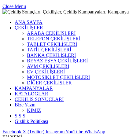
Close Menu
ANA SAYFA
ÇEKİLİŞLER
ARABA ÇEKİLİŞLERİ
TELEFON ÇEKİLİŞLERİ
TABLET ÇEKİLİŞLERİ
TATİL ÇEKİLİŞLERİ
BANKA ÇEKİLİŞLERİ
BEYAZ EŞYA ÇEKİLİŞLERİ
AVM ÇEKİLİŞLERİ
EV ÇEKİLİŞLERİ
MOTOSİKLET ÇEKİLİŞLERİ
DİĞER ÇEKİLİŞLER
KAMPANYALAR
KATALOGLAR
ÇEKİLİŞ SONUÇLARI
Bize Yazın
KİMİZ
S.S.S.
Gizlilik Politikası
Facebook
X (Twitter)
Instagram
YouTube
WhatsApp