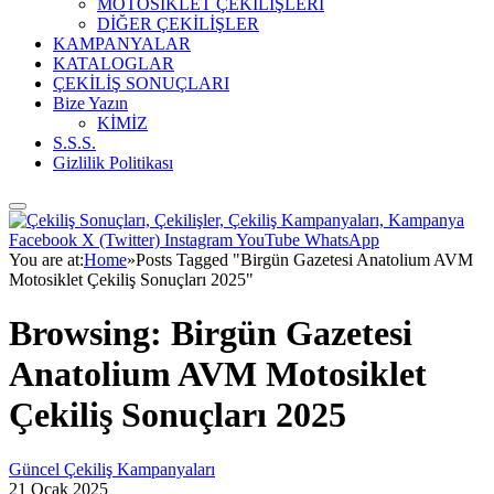
MOTOSİKLET ÇEKİLİŞLERİ
DİĞER ÇEKİLİŞLER
KAMPANYALAR
KATALOGLAR
ÇEKİLİŞ SONUÇLARI
Bize Yazın
KİMİZ
S.S.S.
Gizlilik Politikası
Facebook
X (Twitter)
Instagram
YouTube
WhatsApp
You are at:
Home
»
Posts Tagged "Birgün Gazetesi Anatolium AVM
Motosiklet Çekiliş Sonuçları 2025"
Browsing:
Birgün Gazetesi
Anatolium AVM Motosiklet
Çekiliş Sonuçları 2025
Güncel Çekiliş Kampanyaları
21 Ocak 2025