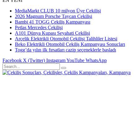
EN YENİ
MediaMarkt CLUB 10 milyon Üye Çekilişi
2026 Magnum Porsche Taycan Çekilişi
Bambi 41 TOGG Çekiliş Kampanyası
Petlas Mercedes Çekilişi
A101 Dünya Kupası Seyahati Çekilişi
Arçelik Elektrikli Otomobil Çekilişi Talihliler Listesi
Beko Elektrikli Otomobil Çekiliş Kampanyası Sonuçları
Togg’da yılın ilk fırsatları cazip seçeneklerle başladı
Facebook
X (Twitter)
Instagram
YouTube
WhatsApp