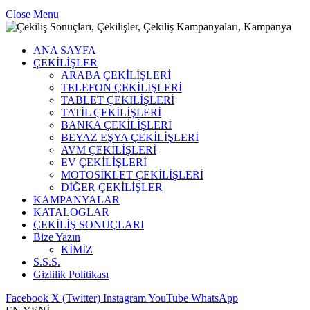
Close Menu
ANA SAYFA
ÇEKİLİŞLER
ARABA ÇEKİLİŞLERİ
TELEFON ÇEKİLİŞLERİ
TABLET ÇEKİLİŞLERİ
TATİL ÇEKİLİŞLERİ
BANKA ÇEKİLİŞLERİ
BEYAZ EŞYA ÇEKİLİŞLERİ
AVM ÇEKİLİŞLERİ
EV ÇEKİLİŞLERİ
MOTOSİKLET ÇEKİLİŞLERİ
DİĞER ÇEKİLİŞLER
KAMPANYALAR
KATALOGLAR
ÇEKİLİŞ SONUÇLARI
Bize Yazın
KİMİZ
S.S.S.
Gizlilik Politikası
Facebook
X (Twitter)
Instagram
YouTube
WhatsApp