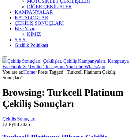
MOTOSİKLET ÇEKİLİŞLERİ
DİĞER ÇEKİLİŞLER
KAMPANYALAR
KATALOGLAR
ÇEKİLİŞ SONUÇLARI
Bize Yazın
KİMİZ
S.S.S.
Gizlilik Politikası
Facebook
X (Twitter)
Instagram
YouTube
WhatsApp
You are at:
Home
»
Posts Tagged "Turkcell Platinum Çekiliş
Sonuçları"
Browsing:
Turkcell Platinum
Çekiliş Sonuçları
Çekiliş Sonuçları
12 Eylül 2025