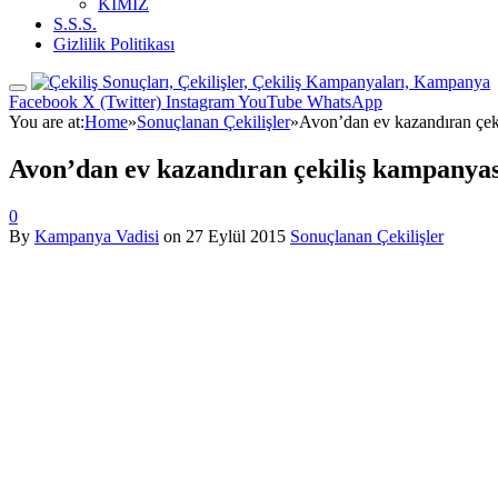
KİMİZ
S.S.S.
Gizlilik Politikası
Facebook
X (Twitter)
Instagram
YouTube
WhatsApp
You are at:
Home
»
Sonuçlanan Çekilişler
»
Avon’dan ev kazandıran çek
Avon’dan ev kazandıran çekiliş kampanyas
0
By
Kampanya Vadisi
on
27 Eylül 2015
Sonuçlanan Çekilişler