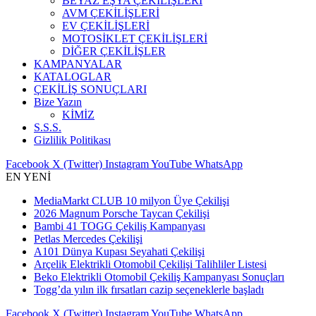
BEYAZ EŞYA ÇEKİLİŞLERİ
AVM ÇEKİLİŞLERİ
EV ÇEKİLİŞLERİ
MOTOSİKLET ÇEKİLİŞLERİ
DİĞER ÇEKİLİŞLER
KAMPANYALAR
KATALOGLAR
ÇEKİLİŞ SONUÇLARI
Bize Yazın
KİMİZ
S.S.S.
Gizlilik Politikası
Facebook
X (Twitter)
Instagram
YouTube
WhatsApp
EN YENİ
MediaMarkt CLUB 10 milyon Üye Çekilişi
2026 Magnum Porsche Taycan Çekilişi
Bambi 41 TOGG Çekiliş Kampanyası
Petlas Mercedes Çekilişi
A101 Dünya Kupası Seyahati Çekilişi
Arçelik Elektrikli Otomobil Çekilişi Talihliler Listesi
Beko Elektrikli Otomobil Çekiliş Kampanyası Sonuçları
Togg’da yılın ilk fırsatları cazip seçeneklerle başladı
Facebook
X (Twitter)
Instagram
YouTube
WhatsApp