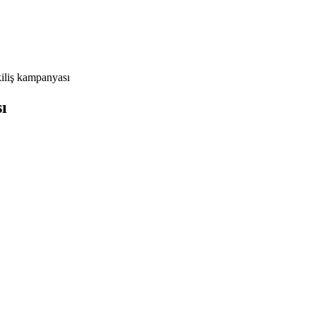
iliş kampanyası
ı