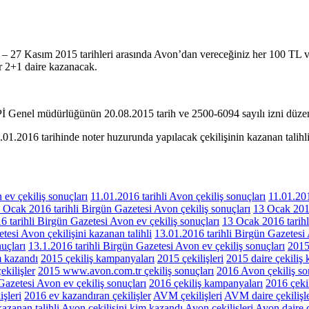
 Kasım 2015 tarihleri arasında Avon’dan vereceğiniz her 100 TL ve üze
r 2+1 daire kazanacak.
 Genel müdürlüğünün 20.08.2015 tarih ve 2500-6094 sayılı izni düzen
1.2016 tarihinde noter huzurunda yapılacak çekilişinin kazanan talihl
 ev çekiliş sonuçları
11.01.2016 tarihli Avon çekiliş sonuçları
11.01.201
 Ocak 2016 tarihli Birgün Gazetesi Avon çekiliş sonuçları
13 Ocak 2016
 tarihli Birgün Gazetesi Avon ev çekiliş sonuçları
13 Ocak 2016 tarihl
tesi Avon çekilişini kazanan talihli
13.01.2016 tarihli Birgün Gazetesi 
uçları
13.1.2016 tarihli Birgün Gazetesi Avon ev çekiliş sonuçları
2015
m kazandı
2015 çekiliş kampanyaları
2015 çekilişleri
2015 daire çekiliş
ekilişler
2015 www.avon.com.tr çekiliş sonuçları
2016 Avon çekiliş so
azetesi Avon ev çekiliş sonuçları
2016 çekiliş kampanyaları
2016 çekil
işleri
2016 ev kazandıran çekilişler
AVM çekilişleri
AVM daire çekilişle
kazanan talihli
Avon çekilişini kim kazandı
Avon çekilişleri
Avon daire ç