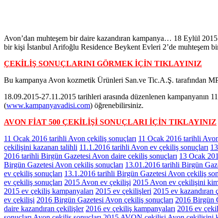
Avon’dan muhteşem bir daire kazandıran kampanya… 18 Eylül 2015 – 27
bir kişi İstanbul Arifoğlu Residence Beykent Evleri 2’de muhteşem bi
ÇEKİLİŞ SONUÇLARINI GÖRMEK İÇİN TIKLAYINIZ
Bu kampanya Avon kozmetik Ürünleri San.ve Tic.A.Ş. tarafından MPİ
18.09.2015-27.11.2015 tarihleri arasında düzenlenen kampanyanın 11.0
(
www.kampanyavadisi.com
) öğrenebilirsiniz.
AVON FİAT 500 ÇEKİLİŞİ SONUÇLARI İÇİN TIKLAYINIZ
11 Ocak 2016 tarihli Avon çekiliş sonuçları
11 Ocak 2016 tarihli Avon
çekilişini kazanan talihli
11.1.2016 tarihli Avon ev çekiliş sonuçları
13
2016 tarihli Birgün Gazetesi Avon daire çekiliş sonuçları
13 Ocak 2016
Birgün Gazetesi Avon çekiliş sonuçları
13.01.2016 tarihli Birgün Gaze
ev çekiliş sonuçları
13.1.2016 tarihli Birgün Gazetesi Avon çekiliş son
ev çekiliş sonuçları
2015 Avon ev çekilişi
2015 Avon ev çekilişini ki
2015 ev çekiliş kampanyaları
2015 ev çekilişleri
2015 ev kazandıran ç
ev çekilişi
2016 Birgün Gazetesi Avon çekiliş sonuçları
2016 Birgün G
daire kazandıran çekilişler
2016 ev çekiliş kampanyaları
2016 ev çekil
sonuçları
Avon çekiliş sonuçları 2015
AVON çekilişi
Avon çekilişini 