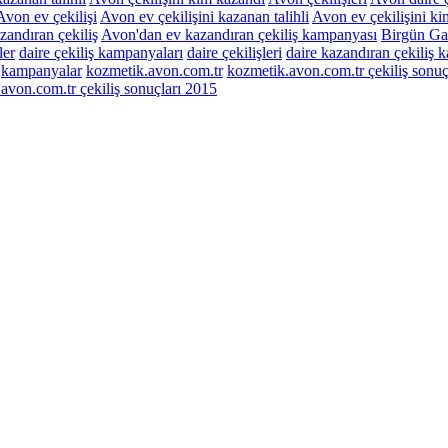
Avon ev çekilişi
Avon ev çekilişini kazanan talihli
Avon ev çekilişini k
andıran çekiliş
Avon'dan ev kazandıran çekiliş kampanyası
Birgün Gaz
ler
daire çekiliş kampanyaları
daire çekilişleri
daire kazandıran çekiliş 
kampanyalar
kozmetik.avon.com.tr
kozmetik.avon.com.tr çekiliş sonuç
von.com.tr çekiliş sonuçları 2015