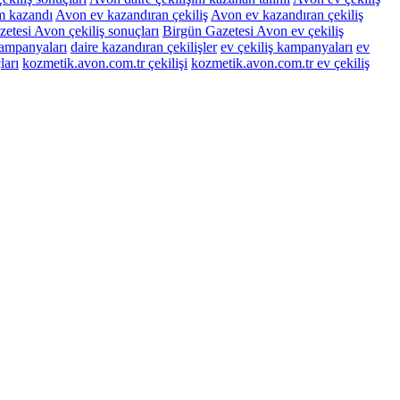
im kazandı
Avon ev kazandıran çekiliş
Avon ev kazandıran çekiliş
etesi Avon çekiliş sonuçları
Birgün Gazetesi Avon ev çekiliş
kampanyaları
daire kazandıran çekilişler
ev çekiliş kampanyaları
ev
ları
kozmetik.avon.com.tr çekilişi
kozmetik.avon.com.tr ev çekiliş