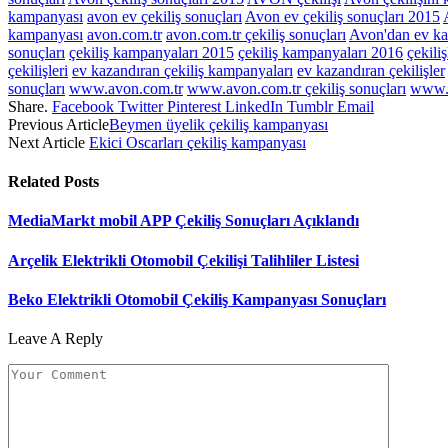
kampanyası
avon ev çekiliş sonuçları
Avon ev çekiliş sonuçları 2015
kampanyası
avon.com.tr
avon.com.tr çekiliş sonuçları
Avon'dan ev kaz
sonuçları
çekiliş kampanyaları 2015
çekiliş kampanyaları 2016
çekiliş
çekilişleri
ev kazandıran çekiliş kampanyaları
ev kazandıran çekilişler
sonuçları
www.avon.com.tr
www.avon.com.tr çekiliş sonuçları
www.a
Share.
Facebook
Twitter
Pinterest
LinkedIn
Tumblr
Email
Previous Article
Beymen üyelik çekiliş kampanyası
Next Article
Ekici Oscarları çekiliş kampanyası
Related
Posts
MediaMarkt mobil APP Çekiliş Sonuçları Açıklandı
Arçelik Elektrikli Otomobil Çekilişi Talihliler Listesi
Beko Elektrikli Otomobil Çekiliş Kampanyası Sonuçları
Leave A Reply