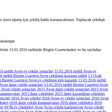
ri sipariş için çekiliş hakkı kazanacaksınız. Yapılacak çekilişle
lenmiştir
ilerini 13.01.2016 tarihinde Birgün Gazetesinden ve bu sayfadan
6 tarihli Avon ev çekiliş sonuçları
11.01.2016 tarihli Avon ev
 tarihli Birgün Gazetesi Avon çekilişini kazanan talihli
13 Ocak
i Birgün Gazetesi Avon ev çekilişini kim kazandı
13.01.2016 tarihli
Avon daire çekiliş sonuçları
13.01.2016 tarihli Birgün Gazetesi Avon
 Avon çekiliş sonuçları
2015 Avon daire çekiliş sonuçları
2015 Avon
 kampanyaları
2015 daire çekilişleri
2015 daire kazandıran çekilişler
nuçları
2016 Avon çekilişi
2016 Avon ev çekiliş sonuçları
2016 Avon
işleri
2016 daire çekiliş kampanyaları
2016 daire çekilişleri
2016
ri
AVM ev çekilişleri
Avon
Avon çekiliş kampanyası
Avon çekiliş
ekiliş sonuçları
Avon daire çekilişini kazanan talihli
Avon ev çekiliş