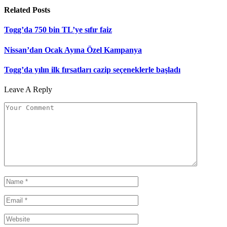
Related
Posts
Togg’da 750 bin TL’ye sıfır faiz
Nissan’dan Ocak Ayına Özel Kampanya
Togg’da yılın ilk fırsatları cazip seçeneklerle başladı
Leave A Reply