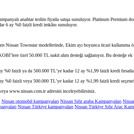
ampanyalı anahtar teslim fiyatla satışa sunuluyor. Platinum Premium do
dar 6 ay %0 faizli kredi imkânı sunuluyor.
ken Nissan Townstar modellerinde, Ekim ayı boyunca ticari kullanıma ö
OBİ’lere özel 50.000 TL nakit alım desteği sağlanıyor. Bu desteğe ek
0 faizli ya da 500.000 TL’ye kadar 12 ay %1,99 faizli kredi fırsatlar
y %0 faizli veya 500.000 TL’ye kadar 12 ay %1,99 faizli kredi seçene
ir veya www.nissan.com.tr adresini inceleyebilirsiniz.
ı
Nissan otomobil kampanyaları
Nissan Sıfır araba Kampanyaları
Nissa
anyaları
Nissan Türkiye kampanyaları
Nissan Türkiye Sıfır Araç Kam