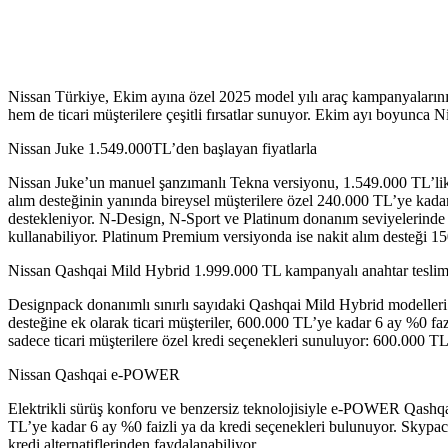
Nissan Türkiye, Ekim ayına özel 2025 model yılı araç kampanyalarını mü
hem de ticari müşterilere çeşitli fırsatlar sunuyor. Ekim ayı boyunca Ni
Nissan Juke 1.549.000TL’den başlayan fiyatlarla
Nissan Juke’un manuel şanzımanlı Tekna versiyonu, 1.549.000 TL’lik t
alım desteğinin yanında bireysel müşterilere özel 240.000 TL’ye kadar 1
destekleniyor. N-Design, N-Sport ve Platinum donanım seviyelerinde de
kullanabiliyor. Platinum Premium versiyonda ise nakit alım desteği 150.
Nissan Qashqai Mild Hybrid 1.999.000 TL kampanyalı anahtar teslim 
Designpack donanımlı sınırlı sayıdaki Qashqai Mild Hybrid modelleri
desteğine ek olarak ticari müşteriler, 600.000 TL’ye kadar 6 ay %0 fa
sadece ticari müşterilere özel kredi seçenekleri sunuluyor: 600.000 T
Nissan Qashqai e-POWER
Elektrikli sürüş konforu ve benzersiz teknolojisiyle e-POWER Qashqai
TL’ye kadar 6 ay %0 faizli ya da kredi seçenekleri bulunuyor. Skypack
kredi alternatiflerinden faydalanabiliyor.