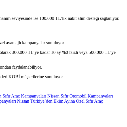
nanım seviyesinde ise 100.000 TL’lik nakit alım desteği sağlanıyor.
zel avantajlı kampanyalar sunuluyor.
 olarak 300.000 TL’ye kadar 10 ay %0 faizli veya 500.000 TL’ye
ından faydalanabiliyor.
kleri KOBİ müşterilerine sunuluyor.
n Sıfır Araç Kampanyaları
Nissan Sıfır Otomobil Kampanyaları
panyaları
Nissan Türkiye’den Ekim Ayına Özel Sıfır Araç