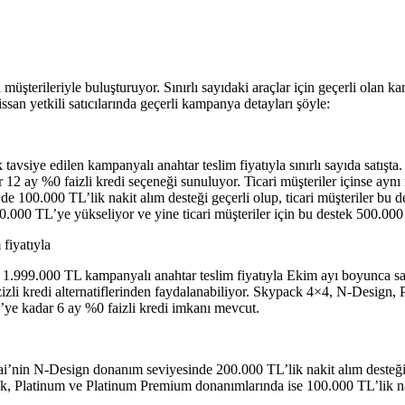
şterileriyle buluşturuyor. Sınırlı sayıdaki araçlar için geçerli olan ka
ssan yetkili satıcılarında geçerli kampanya detayları şöyle:
avsiye edilen kampanyalı anahtar teslim fiyatıyla sınırlı sayıda satı
2 ay %0 faizli kredi seçeneği sunuluyor. Ticari müşteriler içinse aynı n
 100.000 TL’lik nakit alım desteği geçerli olup, ticari müşteriler bu d
000 TL’ye yükseliyor ve yine ticari müşteriler için bu destek 500.000 TL’
fiyatıyla
 1.999.000 TL kampanyalı anahtar teslim fiyatıyla Ekim ayı boyunca sa
zizli kredi alternatiflerinden faydalanabiliyor. Skypack 4×4, N-Design,
L’ye kadar 6 ay %0 faizli kredi imkanı mevcut.
’nin N-Design donanım seviyesinde 200.000 TL’lik nakit alım desteği s
, Platinum ve Platinum Premium donanımlarında ise 100.000 TL’lik nakit 