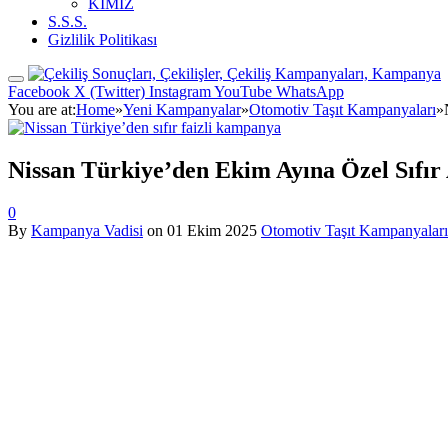
KİMİZ
S.S.S.
Gizlilik Politikası
Facebook
X (Twitter)
Instagram
YouTube
WhatsApp
You are at:
Home
»
Yeni Kampanyalar
»
Otomotiv Taşıt Kampanyaları
»
Nissan Türkiye’den Ekim Ayına Özel Sıfı
0
By
Kampanya Vadisi
on
01 Ekim 2025
Otomotiv Taşıt Kampanyaları