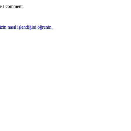
me I comment.
zin nasıl işlendiğini öğrenin.