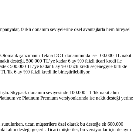
mpanyalar, farklı donanım seviyelerine özel avantajlarla hem bireysel
şta. Otomatik şanzımanlı Tekna DCT donanımında ise 100.000 TL nakit
akit desteği, 500.000 TL’ye kadar 6 ay %0 faizli ticari kredi ile
estek 500.000 TL’ye kadar 6 ay %0 faizli kredi seçeneğiyle birlikte
lik 6 ay %0 faizli kredi ile birleştirilebiliyor.
tışta. Skypack donanım seviyesinde 100.000 TL’lik nakit alım
 Platinum ve Platinum Premium versiyonlarında ise nakit desteği yerine
unulurken, ticari müşterilere özel olarak bu desteğe ek 600.000
alım desteği geçerli. Ticari müşteriler, bu versiyonlar için de aynı