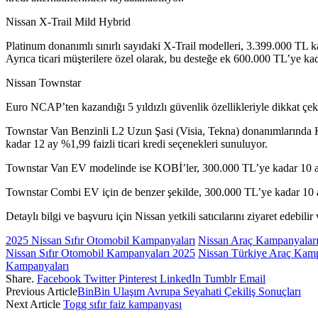
Nissan X-Trail Mild Hybrid
Platinum donanımlı sınırlı sayıdaki X-Trail modelleri, 3.399.000 TL k
Ayrıca ticari müşterilere özel olarak, bu desteğe ek 600.000 TL’ye ka
Nissan Townstar
Euro NCAP’ten kazandığı 5 yıldızlı güvenlik özellikleriyle dikkat çe
Townstar Van Benzinli L2 Uzun Şasi (Visia, Tekna) donanımlarında K
kadar 12 ay %1,99 faizli ticari kredi seçenekleri sunuluyor.
Townstar Van EV modelinde ise KOBİ’ler, 300.000 TL’ye kadar 10 ay %
Townstar Combi EV için de benzer şekilde, 300.000 TL’ye kadar 10 a
Detaylı bilgi ve başvuru için Nissan yetkili satıcılarını ziyaret edebil
2025 Nissan Sıfır Otomobil Kampanyaları
Nissan Araç Kampanyalar
Nissan Sıfır Otomobil Kampanyaları 2025
Nissan Türkiye Araç Kamp
Kampanyaları
Share.
Facebook
Twitter
Pinterest
LinkedIn
Tumblr
Email
Previous Article
BinBin Ulaşım Avrupa Seyahati Çekiliş Sonuçları
Next Article
Togg sıfır faiz kampanyası