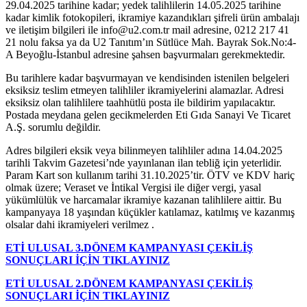
29.04.2025 tarihine kadar; yedek talihlilerin 14.05.2025 tarihine
kadar kimlik fotokopileri, ikramiye kazandıkları şifreli ürün ambalajı
ve iletişim bilgileri ile info@u2.com.tr mail adresine, 0212 217 41
21 nolu faksa ya da U2 Tanıtım’ın Sütlüce Mah. Bayrak Sok.No:4-
A Beyoğlu-İstanbul adresine şahsen başvurmaları gerekmektedir.
Bu tarihlere kadar başvurmayan ve kendisinden istenilen belgeleri
eksiksiz teslim etmeyen talihliler ikramiyelerini alamazlar. Adresi
eksiksiz olan talihlilere taahhütlü posta ile bildirim yapılacaktır.
Postada meydana gelen gecikmelerden Eti Gıda Sanayi Ve Ticaret
A.Ş. sorumlu değildir.
Adres bilgileri eksik veya bilinmeyen talihliler adına 14.04.2025
tarihli Takvim Gazetesi’nde yayınlanan ilan tebliğ için yeterlidir.
Param Kart son kullanım tarihi 31.10.2025’tir. ÖTV ve KDV hariç
olmak üzere; Veraset ve İntikal Vergisi ile diğer vergi, yasal
yükümlülük ve harcamalar ikramiye kazanan talihlilere aittir. Bu
kampanyaya 18 yaşından küçükler katılamaz, katılmış ve kazanmış
olsalar dahi ikramiyeleri verilmez .
ETİ ULUSAL 3.DÖNEM KAMPANYASI ÇEKİLİŞ
SONUÇLARI İÇİN TIKLAYINIZ
ETİ ULUSAL 2.DÖNEM KAMPANYASI ÇEKİLİŞ
SONUÇLARI İÇİN TIKLAYINIZ