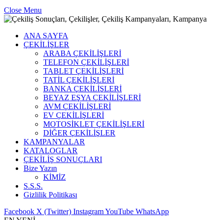
Close Menu
ANA SAYFA
ÇEKİLİŞLER
ARABA ÇEKİLİŞLERİ
TELEFON ÇEKİLİŞLERİ
TABLET ÇEKİLİŞLERİ
TATİL ÇEKİLİŞLERİ
BANKA ÇEKİLİŞLERİ
BEYAZ EŞYA ÇEKİLİŞLERİ
AVM ÇEKİLİŞLERİ
EV ÇEKİLİŞLERİ
MOTOSİKLET ÇEKİLİŞLERİ
DİĞER ÇEKİLİŞLER
KAMPANYALAR
KATALOGLAR
ÇEKİLİŞ SONUÇLARI
Bize Yazın
KİMİZ
S.S.S.
Gizlilik Politikası
Facebook
X (Twitter)
Instagram
YouTube
WhatsApp