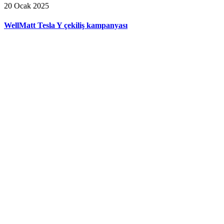
20 Ocak 2025
WellMatt Tesla Y çekiliş kampanyası