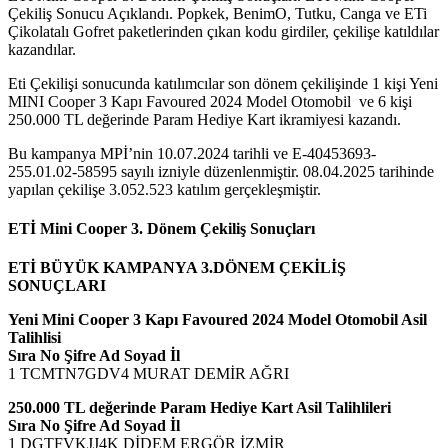
Çekiliş Sonucu Açıklandı. Popkek, BenimO, Tutku, Canga ve ETi
Çikolatalı Gofret paketlerinden çıkan kodu girdiler, çekilişe katıldılar
kazandılar.
Eti Çekilişi sonucunda katılımcılar son dönem çekilişinde 1 kişi Yeni
MINI Cooper 3 Kapı Favoured 2024 Model Otomobil ve 6 kişi
250.000 TL değerinde Param Hediye Kart ikramiyesi kazandı.
Bu kampanya MPİ’nin 10.07.2024 tarihli ve E-40453693-
255.01.02-58595 sayılı izniyle düzenlenmiştir. 08.04.2025 tarihinde
yapılan çekilişe 3.052.523 katılım gerçekleşmiştir.
ETİ Mini Cooper 3. Dönem Çekiliş Sonuçları
ETİ BÜYÜK KAMPANYA 3.DÖNEM ÇEKİLİŞ
SONUÇLARI
Yeni Mini Cooper 3 Kapı Favoured 2024 Model Otomobil Asil
Talihlisi
Sıra No Şifre Ad Soyad İl
1 TCMTN7GDV4 MURAT DEMİR AĞRI
250.000 TL değerinde Param Hediye Kart Asil Talihlileri
Sıra No Şifre Ad Soyad İl
1 DGTFVKJJ4K DİDEM ERGÖR İZMİR