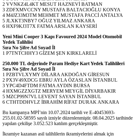
2 VVNKZ4L4KT MESUT HAZNEVİ BATMAN
3 ZDFXMVCCNY MUSTAFA BALTACIOĞLU KONYA
4 M4JZ33M3TM MEHMET MUSTAFA PACCİ ANTALYA
5 JLXKT3NBY7 OĞUZ YILMAZ ANKARA
6 HXF9KJ3T7X FATMA ARSLAN KAYSERİ
Yeni Mini Cooper 3 Kapı Favoured 2024 Model Otomobil
Yedek Talihlisi
Sıra No Şifre Ad Soyad İl
1 P7TNTCHHY3 GİZEM ŞEN KIRKLARELİ
250.000 TL değerinde Param Hediye Kart Yedek Talihlileri
Sıra No Şifre Ad Soyad İl
1 PZBTVLXYMY DİLARA AKDOĞAN GİRESUN
2 PX3V49XDCG EBRU AYLA ÖZASLAN İSTANBUL
3 YPC4D4FTDM FATMA AYDIN BURSA
4 HXMGZZXGTZ MERYEM MEYGİL DİYARBAKIR
5 MZCP99N7VL LEVENT SAYAN İSTANBUL
6 CTHTDDHVLZ İBRAHİM RİFAT DURAK ANKARA
Bu kampanya MPİ’nin 10.07.2024 tarihli ve E-40453693-
255.01.02-58595 sayılı izniyle düzenlenmiştir. 08.04.2025 tarihinde
yapılan çekilişe 3.052.523 katılım gerçekleşmiştir.
İkramiye kazanan asil talihlilerin ikramiyelerini almak için