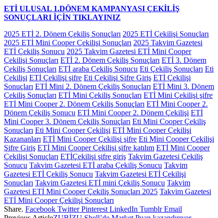
ETİ ULUSAL 1.DÖNEM KAMPANYASI ÇEKİLİŞ
SONUÇLARI İÇİN TIKLAYINIZ
2025 ETİ 2. Dönem Çekiliş Sonuçları
2025 ETİ Çekilişi Sonuçları
2025 ETİ Mini Cooper Çekilişi Sonuçları
2025 Takvim Gazetesi
ETİ Çekiliş Sonucu
2025 Takvim Gazetesi ETİ Mini Cooper
Çekilişi Sonuçları
ETİ 2. Dönem Çekiliş Sonuçları
ETİ 3. Dönem
Çekiliş Sonuçları
ETİ araba Çekiliş Sonucu
Eti Çekiliş Sonuçları
Eti
Çekilişi
ETİ Çekilişi şifre
Eti Çekilişi Şifre Giriş
ETİ Çekilişi
Sonuçları
ETİ Mini 2. Dönem Çekiliş Sonuçları
ETİ Mini 3. Dönem
Çekiliş Sonuçları
ETİ Mini Çekiliş Sonuçları
ETİ Mini Çekilişi şifre
ETİ Mini Cooper 2. Dönem Çekiliş Sonuçları
ETİ Mini Cooper 2.
Dönem Çekiliş Sonucu
ETİ Mini Cooper 2. Dönem Çekilişi
ETİ
Mini Cooper 3. Dönem Çekiliş Sonuçları
Eti Mini Cooper Çekiliş
Sonuçları
Eti Mini Cooper Çekilişi
ETİ Mini Cooper Çekilişi
Kazananları
ETİ Mini Cooper Çekilişi şifre
Eti Mini Cooper Çekilişi
Şifre Giriş
ETİ Mini Cooper Çekilişi şifre katılım
ETİ Mini Cooper
Çekilişi Sonuçları
ETİÇekilişi şifre giriş
Takvim Gazetesi Çekiliş
Sonucu
Takvim Gazetesi ETİ araba Çekiliş Sonucu
Takvim
Gazetesi ETİ Çekiliş Sonucu
Takvim Gazetesi ETİ Çekilişi
Sonuçları
Takvim Gazetesi ETİ mini Çekiliş Sonucu
Takvim
Gazetesi ETİ Mini Cooper Çekiliş Sonuçları 2025
Takvim Gazetesi
ETİ Mini Cooper Çekilişi Sonuçları
Share.
Facebook
Twitter
Pinterest
LinkedIn
Tumblr
Email
Previous Article
ZUBİZU Shell’de Market Puan kazandırıyor