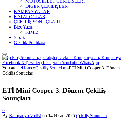
MOTOSİKLET ÇEKİLİŞLERİ
DİĞER ÇEKİLİŞLER
KAMPANYALAR
KATALOGLAR
ÇEKİLİŞ SONUÇLARI
Bize Yazın
KİMİZ
S.S.S.
Gizlilik Politikası
Facebook
X (Twitter)
Instagram
YouTube
WhatsApp
You are at:
Home
»
Çekiliş Sonuçları
»
ETİ Mini Cooper 3. Dönem
Çekiliş Sonuçları
ETİ Mini Cooper 3. Dönem Çekiliş
Sonuçları
0
By
Kampanya Vadisi
on
14 Nisan 2025
Çekiliş Sonuçları