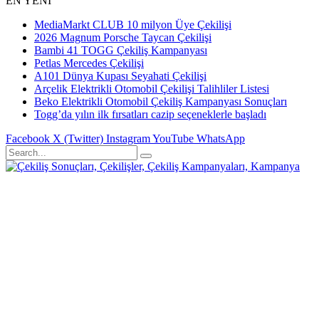
EN YENİ
MediaMarkt CLUB 10 milyon Üye Çekilişi
2026 Magnum Porsche Taycan Çekilişi
Bambi 41 TOGG Çekiliş Kampanyası
Petlas Mercedes Çekilişi
A101 Dünya Kupası Seyahati Çekilişi
Arçelik Elektrikli Otomobil Çekilişi Talihliler Listesi
Beko Elektrikli Otomobil Çekiliş Kampanyası Sonuçları
Togg’da yılın ilk fırsatları cazip seçeneklerle başladı
Facebook
X (Twitter)
Instagram
YouTube
WhatsApp