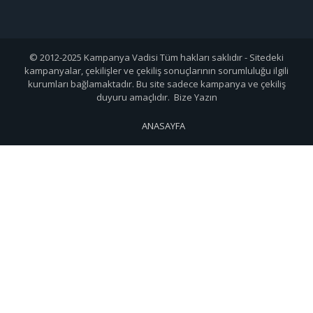
© 2012-2025 Kampanya Vadisi Tüm hakları saklıdır - Sitedeki
kampanyalar, çekilişler ve çekiliş sonuçlarının sorumluluğu ilgili
kurumları bağlamaktadır. Bu site sadece kampanya ve çekiliş
duyuru amaçlıdır. Bize Yazın
ANASAYFA