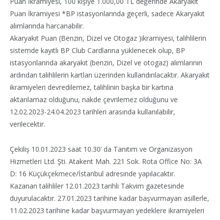
Puan İkramiyesi, 100 kişiye 1.000,00 TL değerinde Akaryakıt
Puan İkramiyesi *BP istasyonlarında geçerli, sadece Akaryakıt
alımlarında harcanabilir.
Akaryakıt Puan (Benzin, Dizel ve Otogaz )ikramiyesi, talihlilerin
sistemde kayıtlı BP Club Cardlarına yüklenecek olup, BP
istasyonlarında akaryakıt (benzin, Dizel ve otogaz) alımlarının
ardından talihlilerin kartları üzerinden kullandırılacaktır. Akaryakıt
ikramiyeleri devredilemez, talihlinin başka bir kartına
aktarılamaz olduğunu, nakde çevrilemez olduğunu ve
12.02.2023-24.04.2023 tarihleri arasında kullanılabilir,
verilecektir.
Çekiliş 10.01.2023 saat 10.30’ da Tanıtım ve Organizasyon
Hizmetleri Ltd. Şti. Atakent Mah. 221 Sok. Rota Office No: 3A
D: 16 Küçükçekmece/İstanbul adresinde yapılacaktır.
Kazanan talihliler 12.01.2023 tarihli Takvim gazetesinde
duyurulacaktır. 27.01.2023 tarihine kadar başvurmayan asillerle,
11.02.2023 tarihine kadar başvurmayan yedeklere ikramiyeleri