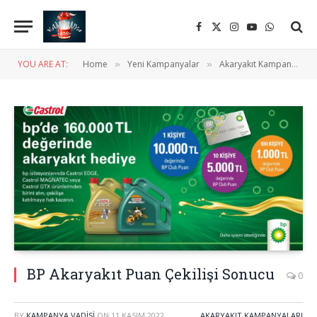
Facebook
X
Instagram
YouTube
WhatsApp
(Twitter)
YOU ARE AT:
Home
Yeni Kampanyalar
Akaryakıt Kampanyaları
»
»
BP Akaryakıt Puan Çekilişi Sonucu
0
BY
KAMPANYA VADISI
ON
11 KASIM 2022
AKARYAKIT KAMPANYALARI