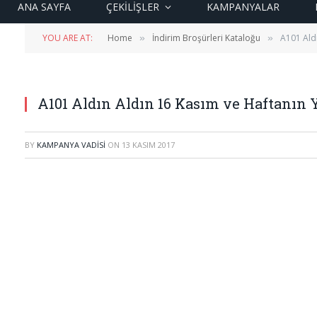
ANA SAYFA
ÇEKİLİŞLER
KAMPANYALAR
YOU ARE AT:
Home
İndirim Broşürleri Kataloğu
A101 Aldı
»
»
A101 Aldın Aldın 16 Kasım ve Haftanın Y
BY
KAMPANYA VADISI
ON
13 KASIM 2017