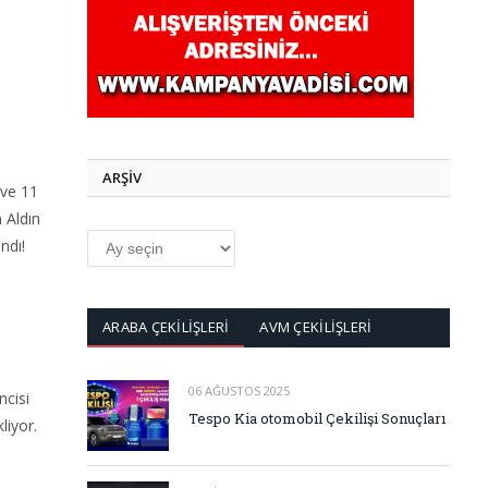
ARŞİV
 ve 11
 Aldın
ARŞİV
ndı!
ARABA ÇEKİLİŞLERİ
AVM ÇEKİLİŞLERİ
06 AĞUSTOS 2025
ncisi
Tespo Kia otomobil Çekilişi Sonuçları
liyor.