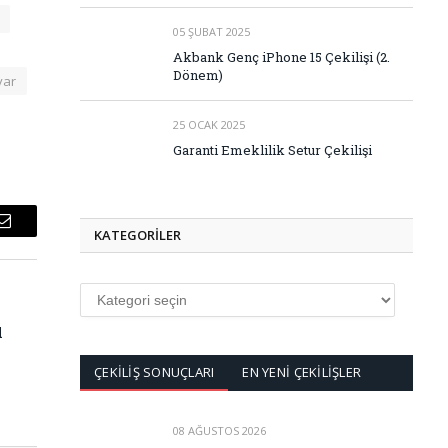
n
05 ŞUBAT 2025
Akbank Genç iPhone 15 Çekilişi (2.
Dönem)
var
25 OCAK 2025
Garanti Emeklilik Setur Çekilişi
KATEGORİLER
Email
KATEGORİLER
l
ÇEKİLİŞ SONUÇLARI
EN YENİ ÇEKİLİŞLER
08 AĞUSTOS 2026