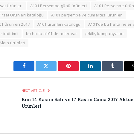
sat Ürünleri
A101 Perşembe günü ürünleri
A101 Perşembe ürü
rsat Ürünleri kataloğu
A101 perşembe ve cumartesi ürünleri
01 Ürünleri 2017
A101 ürünleri kataloğu
A101‘de bu hafta neler 
 indirimli
bu hafta a101'de neler var
çekiliş kampanyaları
ldın ürünleri
Facebook
Twitter
Pinterest
LinkedIn
Tumblr
E
NEXT ARTICLE
ı
Bim 14 Kasım Salı ve 17 Kasım Cuma 2017 Aktüe
Ürünleri