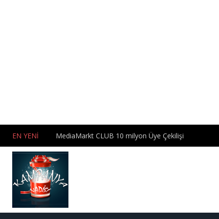
EN YENİ
MediaMarkt CLUB 10 milyon Üye Çekilişi