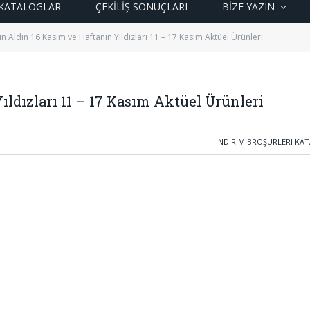
KATALOGLAR
ÇEKİLİŞ SONUÇLARI
BIZE YAZIN
n Aldın 16 Kasım ve Haftanın Yıldızları 11 – 17 Kasım Aktüel Ürünleri
ıldızları 11 – 17 Kasım Aktüel Ürünleri
İNDIRIM BROŞÜRLERI KA