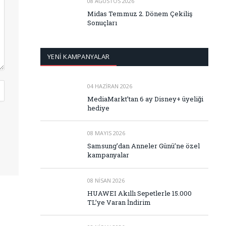
08 AĞUSTOS 2026
Midas Temmuz 2. Dönem Çekiliş
Sonuçları
YENİ KAMPANYALAR
04 HAZIRAN 2026
MediaMarkt’tan 6 ay Disney+ üyeliği
hediye
08 MAYIS 2026
Samsung’dan Anneler Günü’ne özel
kampanyalar
08 NISAN 2026
HUAWEI Akıllı Sepetlerle 15.000
TL’ye Varan İndirim