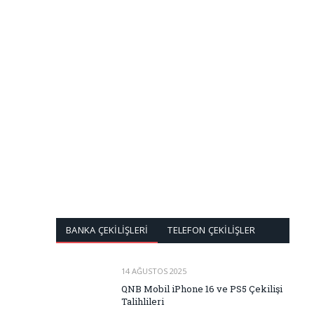
BANKA ÇEKİLİŞLERİ
TELEFON ÇEKİLİŞLER
14 AĞUSTOS 2025
QNB Mobil iPhone 16 ve PS5 Çekilişi
Talihlileri