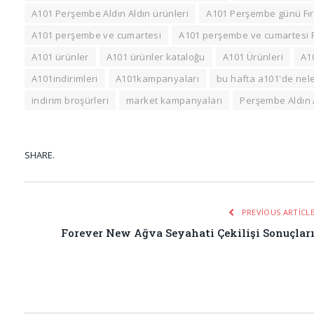
A101 Perşembe Aldın Aldın ürünleri
A101 Perşembe günü Fır
A101 perşembe ve cumartesi
A101 perşembe ve cumartesi Fı
A101 ürünler
A101 ürünler kataloğu
A101 Ürünleri
A1
A101indirimleri
A101kampanyaları
bu hafta a101'de neler
indirim broşürleri
market kampanyaları
Perşembe Aldın A
SHARE.
PREVIOUS ARTICL
Forever New Ağva Seyahati Çekilişi Sonuçlar