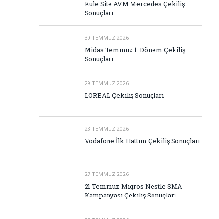
Kule Site AVM Mercedes Çekiliş
Sonuçları
30 TEMMUZ 2026
Midas Temmuz 1. Dönem Çekiliş
Sonuçları
29 TEMMUZ 2026
LOREAL Çekiliş Sonuçları
28 TEMMUZ 2026
Vodafone İlk Hattım Çekiliş Sonuçları
27 TEMMUZ 2026
21 Temmuz Migros Nestle SMA
Kampanyası Çekiliş Sonuçları