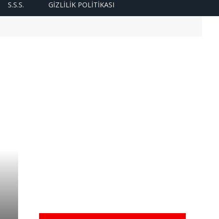
S.S.S.
GIZLILIK POLITIKASI