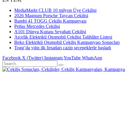
EN YENİ
MediaMarkt CLUB 10 milyon Üye Çekilişi
2026 Magnum Porsche Taycan Çekilişi
Bambi 41 TOGG Çekiliş Kampanyası
Petlas Mercedes Çekilişi
A101 Dünya Kupası Seyahati Çekilişi
Arçelik Elektrikli Otomobil Çekilişi Talihliler Listesi
Beko Elektrikli Otomobil Çekiliş Kampanyası Sonuçları
Togg’da yılın ilk fırsatları cazip seçeneklerle başladı
Facebook
X (Twitter)
Instagram
YouTube
WhatsApp