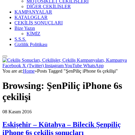
MOTOSİKLET ÇEKİLİŞLERİ
DİĞER ÇEKİLİŞLER
KAMPANYALAR
KATALOGLAR
ÇEKİLİŞ SONUÇLARI
Bize Yazın
KİMİZ
S.S.S.
Gizlilik Politikası
Facebook
X (Twitter)
Instagram
YouTube
WhatsApp
You are at:
Home
»
Posts Tagged "ŞenPiliç iPhone 6s çekilişi"
Browsing:
ŞenPiliç iPhone 6s
çekilişi
08 Kasım 2016
Eskişehir – Kütahya – Bilecik Şenpiliç
iPhone 6s çekiliş sonuçları