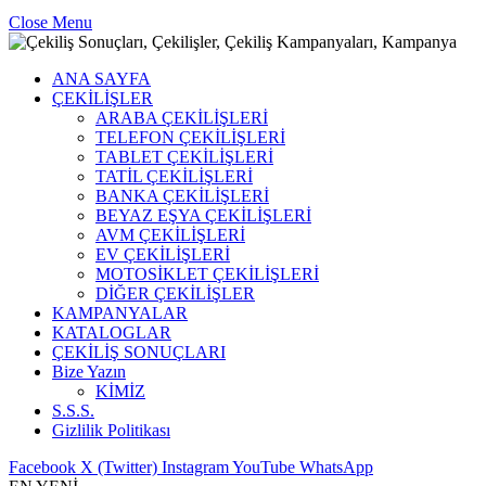
Close Menu
ANA SAYFA
ÇEKİLİŞLER
ARABA ÇEKİLİŞLERİ
TELEFON ÇEKİLİŞLERİ
TABLET ÇEKİLİŞLERİ
TATİL ÇEKİLİŞLERİ
BANKA ÇEKİLİŞLERİ
BEYAZ EŞYA ÇEKİLİŞLERİ
AVM ÇEKİLİŞLERİ
EV ÇEKİLİŞLERİ
MOTOSİKLET ÇEKİLİŞLERİ
DİĞER ÇEKİLİŞLER
KAMPANYALAR
KATALOGLAR
ÇEKİLİŞ SONUÇLARI
Bize Yazın
KİMİZ
S.S.S.
Gizlilik Politikası
Facebook
X (Twitter)
Instagram
YouTube
WhatsApp