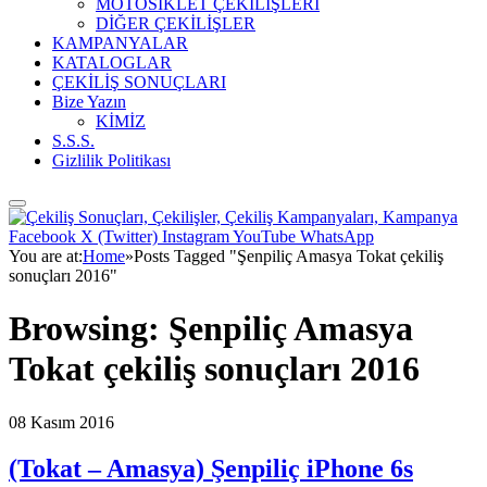
MOTOSİKLET ÇEKİLİŞLERİ
DİĞER ÇEKİLİŞLER
KAMPANYALAR
KATALOGLAR
ÇEKİLİŞ SONUÇLARI
Bize Yazın
KİMİZ
S.S.S.
Gizlilik Politikası
Facebook
X (Twitter)
Instagram
YouTube
WhatsApp
You are at:
Home
»
Posts Tagged "Şenpiliç Amasya Tokat çekiliş
sonuçları 2016"
Browsing:
Şenpiliç Amasya
Tokat çekiliş sonuçları 2016
08 Kasım 2016
(Tokat – Amasya) Şenpiliç iPhone 6s