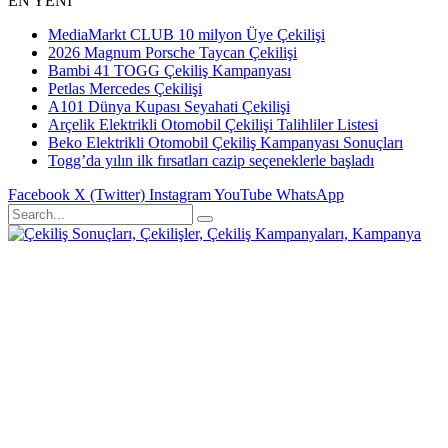
EN YENİ
MediaMarkt CLUB 10 milyon Üye Çekilişi
2026 Magnum Porsche Taycan Çekilişi
Bambi 41 TOGG Çekiliş Kampanyası
Petlas Mercedes Çekilişi
A101 Dünya Kupası Seyahati Çekilişi
Arçelik Elektrikli Otomobil Çekilişi Talihliler Listesi
Beko Elektrikli Otomobil Çekiliş Kampanyası Sonuçları
Togg’da yılın ilk fırsatları cazip seçeneklerle başladı
Facebook
X (Twitter)
Instagram
YouTube
WhatsApp