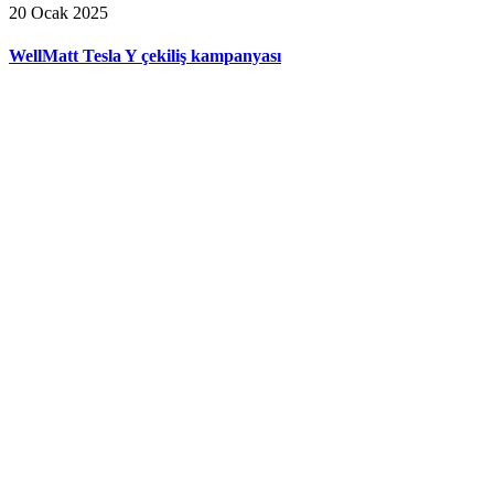
20 Ocak 2025
WellMatt Tesla Y çekiliş kampanyası