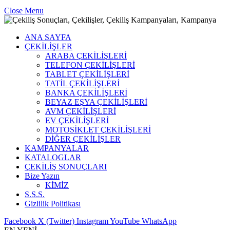
Close Menu
ANA SAYFA
ÇEKİLİŞLER
ARABA ÇEKİLİŞLERİ
TELEFON ÇEKİLİŞLERİ
TABLET ÇEKİLİŞLERİ
TATİL ÇEKİLİŞLERİ
BANKA ÇEKİLİŞLERİ
BEYAZ EŞYA ÇEKİLİŞLERİ
AVM ÇEKİLİŞLERİ
EV ÇEKİLİŞLERİ
MOTOSİKLET ÇEKİLİŞLERİ
DİĞER ÇEKİLİŞLER
KAMPANYALAR
KATALOGLAR
ÇEKİLİŞ SONUÇLARI
Bize Yazın
KİMİZ
S.S.S.
Gizlilik Politikası
Facebook
X (Twitter)
Instagram
YouTube
WhatsApp