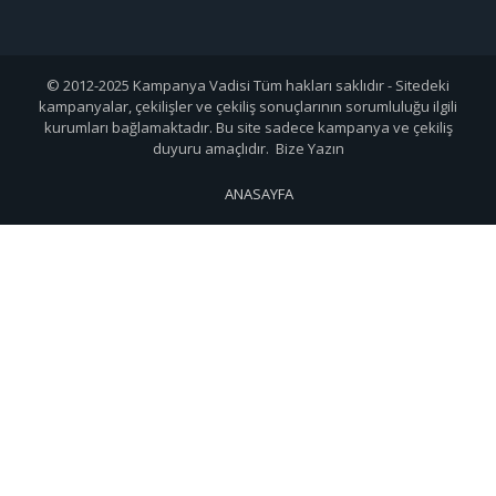
© 2012-2025 Kampanya Vadisi Tüm hakları saklıdır - Sitedeki
kampanyalar, çekilişler ve çekiliş sonuçlarının sorumluluğu ilgili
kurumları bağlamaktadır. Bu site sadece kampanya ve çekiliş
duyuru amaçlıdır. Bize Yazın
ANASAYFA