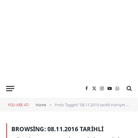
Facebook
X
Instagram
YouTube
WhatsApp
(Twitter)
YOU ARE AT:
Home
Posts Tagged "08.11.2016 tarihli Hürriyet Gazetesi Şenpiliç çekiliş sonuçları"
»
BROWSING:
08.11.2016 TARIHLI
08 KASIM 2016