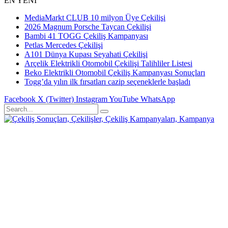
EN YENİ
MediaMarkt CLUB 10 milyon Üye Çekilişi
2026 Magnum Porsche Taycan Çekilişi
Bambi 41 TOGG Çekiliş Kampanyası
Petlas Mercedes Çekilişi
A101 Dünya Kupası Seyahati Çekilişi
Arçelik Elektrikli Otomobil Çekilişi Talihliler Listesi
Beko Elektrikli Otomobil Çekiliş Kampanyası Sonuçları
Togg’da yılın ilk fırsatları cazip seçeneklerle başladı
Facebook
X (Twitter)
Instagram
YouTube
WhatsApp