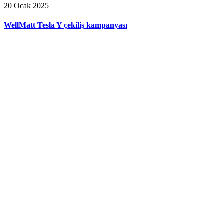
20 Ocak 2025
WellMatt Tesla Y çekiliş kampanyası