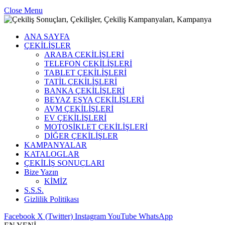
Close Menu
ANA SAYFA
ÇEKİLİŞLER
ARABA ÇEKİLİŞLERİ
TELEFON ÇEKİLİŞLERİ
TABLET ÇEKİLİŞLERİ
TATİL ÇEKİLİŞLERİ
BANKA ÇEKİLİŞLERİ
BEYAZ EŞYA ÇEKİLİŞLERİ
AVM ÇEKİLİŞLERİ
EV ÇEKİLİŞLERİ
MOTOSİKLET ÇEKİLİŞLERİ
DİĞER ÇEKİLİŞLER
KAMPANYALAR
KATALOGLAR
ÇEKİLİŞ SONUÇLARI
Bize Yazın
KİMİZ
S.S.S.
Gizlilik Politikası
Facebook
X (Twitter)
Instagram
YouTube
WhatsApp