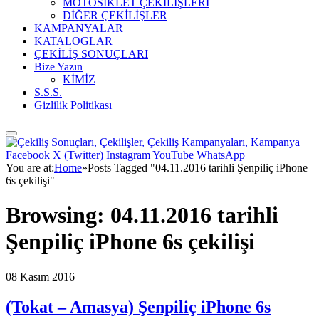
MOTOSİKLET ÇEKİLİŞLERİ
DİĞER ÇEKİLİŞLER
KAMPANYALAR
KATALOGLAR
ÇEKİLİŞ SONUÇLARI
Bize Yazın
KİMİZ
S.S.S.
Gizlilik Politikası
Facebook
X (Twitter)
Instagram
YouTube
WhatsApp
You are at:
Home
»
Posts Tagged "04.11.2016 tarihli Şenpiliç iPhone
6s çekilişi"
Browsing:
04.11.2016 tarihli
Şenpiliç iPhone 6s çekilişi
08 Kasım 2016
(Tokat – Amasya) Şenpiliç iPhone 6s