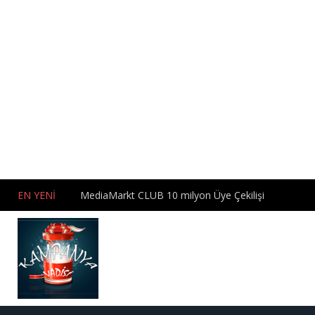
EN YENİ
MediaMarkt CLUB 10 milyon Üye Çekilişi