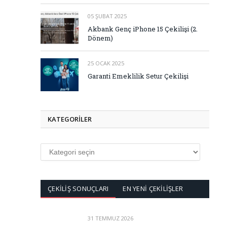
05 ŞUBAT 2025
Akbank Genç iPhone 15 Çekilişi (2.
Dönem)
25 OCAK 2025
Garanti Emeklilik Setur Çekilişi
KATEGORİLER
KATEGORİLER
ÇEKİLİŞ SONUÇLARI
EN YENİ ÇEKİLİŞLER
31 TEMMUZ 2026