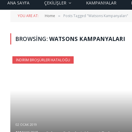
ANA SAYFA
ÇEKİLİŞLER
KAMPANYALAR
YOU ARE AT:
Home
Posts Tagged "Watsons Kampanyaları"
»
BROWSING:
WATSONS KAMPANYALARI
İNDIRIM BROŞÜRLERI KATALOĞU
02 OCAK 2019