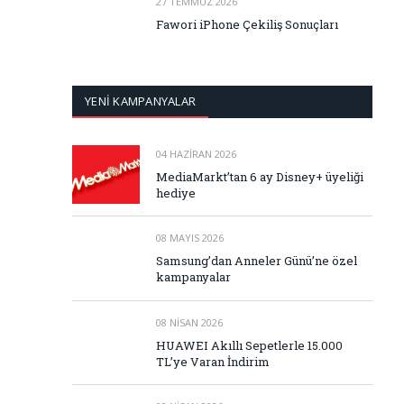
27 TEMMUZ 2026
Fawori iPhone Çekiliş Sonuçları
YENİ KAMPANYALAR
04 HAZIRAN 2026
MediaMarkt’tan 6 ay Disney+ üyeliği
hediye
08 MAYIS 2026
Samsung’dan Anneler Günü’ne özel
kampanyalar
08 NISAN 2026
HUAWEI Akıllı Sepetlerle 15.000
TL’ye Varan İndirim