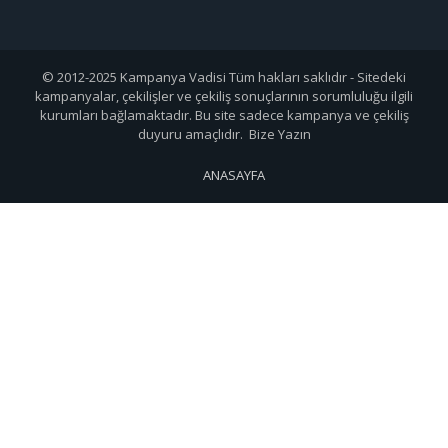
© 2012-2025 Kampanya Vadisi Tüm hakları saklıdır - Sitedeki
kampanyalar, çekilişler ve çekiliş sonuçlarının sorumluluğu ilgili
kurumları bağlamaktadır. Bu site sadece kampanya ve çekiliş
duyuru amaçlıdır. Bize Yazın
ANASAYFA