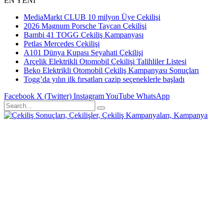
EN YENİ
MediaMarkt CLUB 10 milyon Üye Çekilişi
2026 Magnum Porsche Taycan Çekilişi
Bambi 41 TOGG Çekiliş Kampanyası
Petlas Mercedes Çekilişi
A101 Dünya Kupası Seyahati Çekilişi
Arçelik Elektrikli Otomobil Çekilişi Talihliler Listesi
Beko Elektrikli Otomobil Çekiliş Kampanyası Sonuçları
Togg’da yılın ilk fırsatları cazip seçeneklerle başladı
Facebook
X (Twitter)
Instagram
YouTube
WhatsApp