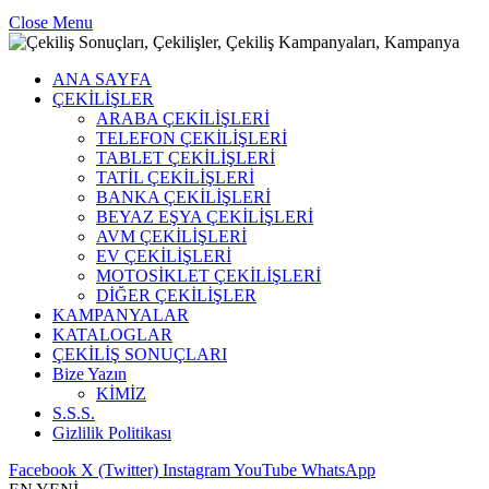
Close Menu
ANA SAYFA
ÇEKİLİŞLER
ARABA ÇEKİLİŞLERİ
TELEFON ÇEKİLİŞLERİ
TABLET ÇEKİLİŞLERİ
TATİL ÇEKİLİŞLERİ
BANKA ÇEKİLİŞLERİ
BEYAZ EŞYA ÇEKİLİŞLERİ
AVM ÇEKİLİŞLERİ
EV ÇEKİLİŞLERİ
MOTOSİKLET ÇEKİLİŞLERİ
DİĞER ÇEKİLİŞLER
KAMPANYALAR
KATALOGLAR
ÇEKİLİŞ SONUÇLARI
Bize Yazın
KİMİZ
S.S.S.
Gizlilik Politikası
Facebook
X (Twitter)
Instagram
YouTube
WhatsApp