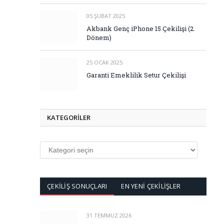
05 ŞUBAT 2025
Akbank Genç iPhone 15 Çekilişi (2.
Dönem)
25 OCAK 2025
Garanti Emeklilik Setur Çekilişi
KATEGORİLER
KATEGORİLER
ÇEKİLİŞ SONUÇLARI
EN YENİ ÇEKİLİŞLER
31 TEMMUZ 2026