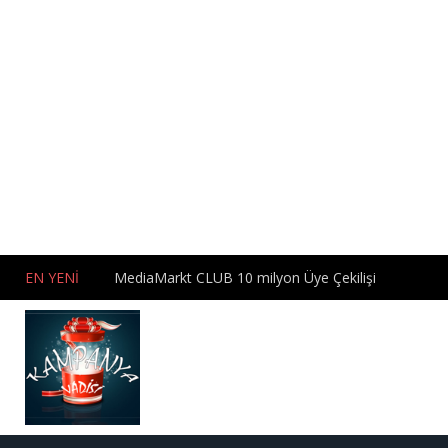
EN YENİ
MediaMarkt CLUB 10 milyon Üye Çekilişi