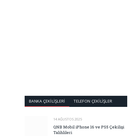
BANKA ÇEKİLİŞLERİ
TELEFON ÇEKİLİŞLER
14 AĞUSTOS 2025
QNB Mobil iPhone 16 ve PS5 Çekilişi
Talihlileri