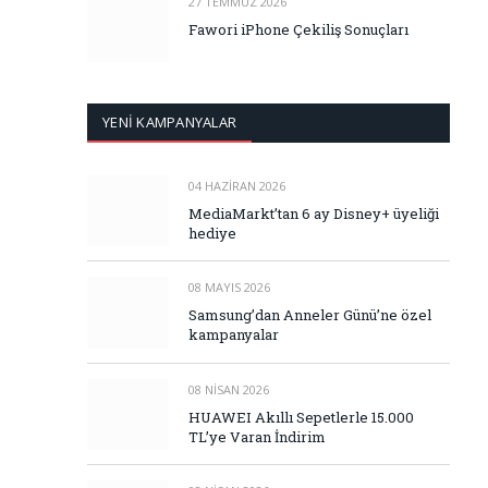
27 TEMMUZ 2026
Fawori iPhone Çekiliş Sonuçları
YENİ KAMPANYALAR
04 HAZIRAN 2026
MediaMarkt’tan 6 ay Disney+ üyeliği
hediye
08 MAYIS 2026
Samsung’dan Anneler Günü’ne özel
kampanyalar
08 NISAN 2026
HUAWEI Akıllı Sepetlerle 15.000
TL’ye Varan İndirim