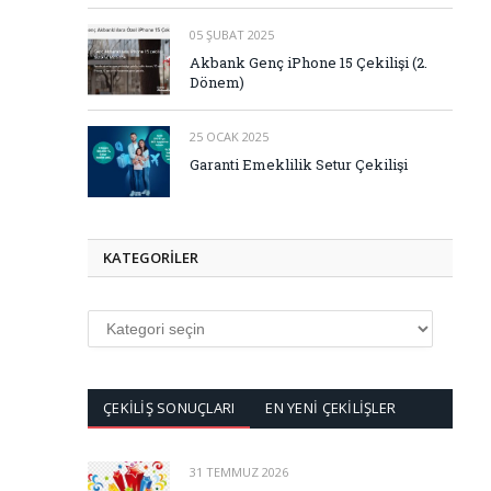
05 ŞUBAT 2025
Akbank Genç iPhone 15 Çekilişi (2.
Dönem)
25 OCAK 2025
Garanti Emeklilik Setur Çekilişi
KATEGORİLER
KATEGORİLER
ÇEKİLİŞ SONUÇLARI
EN YENİ ÇEKİLİŞLER
31 TEMMUZ 2026