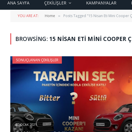
ANA SAYFA
ÇEKİLİŞLER
KAMPANYALAR
YOU ARE AT:
Home
Posts Tagged "15 Nisan Eti Mini Cooper Çe
»
BROWSING:
15 NISAN ETI MINI COOPER 
SONUÇLANAN ÇEKILIŞLER
20 OCAK 2021