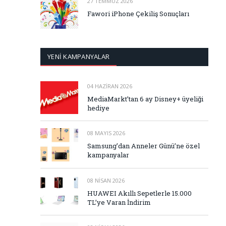
27 TEMMUZ 2026
Fawori iPhone Çekiliş Sonuçları
YENİ KAMPANYALAR
04 HAZIRAN 2026
MediaMarkt’tan 6 ay Disney+ üyeliği
hediye
08 MAYIS 2026
Samsung’dan Anneler Günü’ne özel
kampanyalar
08 NISAN 2026
HUAWEI Akıllı Sepetlerle 15.000
TL’ye Varan İndirim