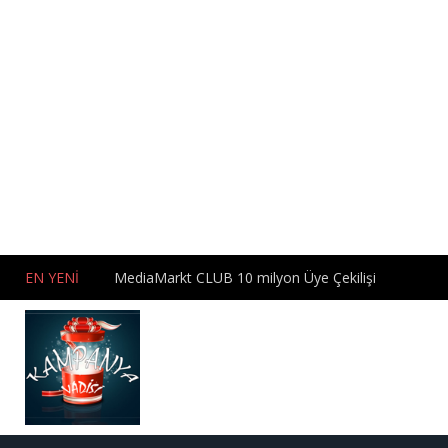
EN YENİ
MediaMarkt CLUB 10 milyon Üye Çekilişi