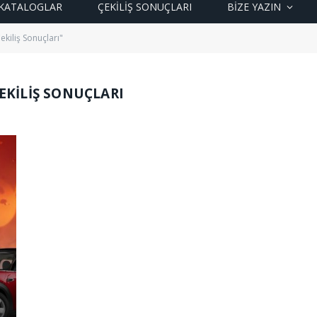
KATALOGLAR
ÇEKİLİŞ SONUÇLARI
BIZE YAZIN
kiliş Sonuçları"
ÇEKILIŞ SONUÇLARI