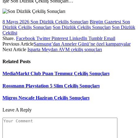
İşte Son Düzlük Çekiliş Sonuçları…
8 Mayıs 2026 Son Düzlük Çekiliş Sonuçları
Birgün Gazetesi Son
Düzlük Çekiliş Sonuçları
Son Düzlük Çekiliş Sonuçları
Son Düzlük
Çekilişi
Share.
Facebook
Twitter
Pinterest
LinkedIn
Tumblr
Email
Previous Article
Samsung’dan Anneler Günü’ne özel kampanyalar
Next Article
Isparta Meydan AVM çekiliş sonuçları
Related
Posts
MediaMarkt Club Puan Temmuz Çekiliş Sonuçları
Rossmann Playstation 5 Slim Çekiliş Sonuçları
Migros Nescafe Haziran Çekiliş Sonuçları
Leave A Reply