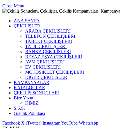
Close Menu
ANA SAYFA
ÇEKİLİŞLER
ARABA ÇEKİLİŞLERİ
TELEFON ÇEKİLİŞLERİ
TABLET ÇEKİLİŞLERİ
TATİL ÇEKİLİŞLERİ
BANKA ÇEKİLİŞLERİ
BEYAZ EŞYA ÇEKİLİŞLERİ
AVM ÇEKİLİŞLERİ
EV ÇEKİLİŞLERİ
MOTOSİKLET ÇEKİLİŞLERİ
DİĞER ÇEKİLİŞLER
KAMPANYALAR
KATALOGLAR
ÇEKİLİŞ SONUÇLARI
Bize Yazın
KİMİZ
S.S.S.
Gizlilik Politikası
Facebook
X (Twitter)
Instagram
YouTube
WhatsApp