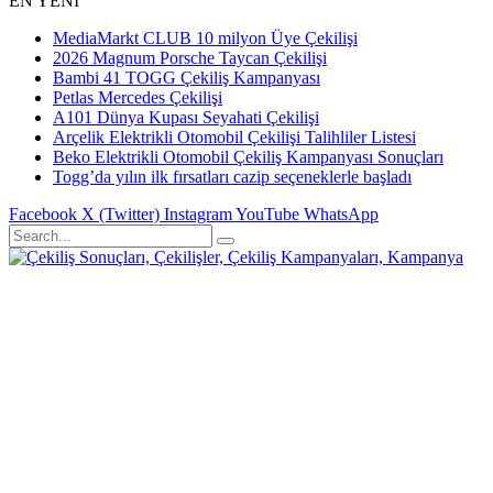
EN YENİ
MediaMarkt CLUB 10 milyon Üye Çekilişi
2026 Magnum Porsche Taycan Çekilişi
Bambi 41 TOGG Çekiliş Kampanyası
Petlas Mercedes Çekilişi
A101 Dünya Kupası Seyahati Çekilişi
Arçelik Elektrikli Otomobil Çekilişi Talihliler Listesi
Beko Elektrikli Otomobil Çekiliş Kampanyası Sonuçları
Togg’da yılın ilk fırsatları cazip seçeneklerle başladı
Facebook
X (Twitter)
Instagram
YouTube
WhatsApp