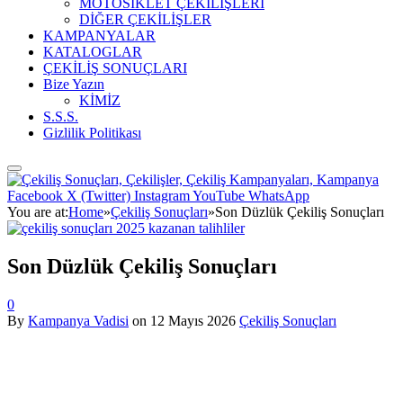
MOTOSİKLET ÇEKİLİŞLERİ
DİĞER ÇEKİLİŞLER
KAMPANYALAR
KATALOGLAR
ÇEKİLİŞ SONUÇLARI
Bize Yazın
KİMİZ
S.S.S.
Gizlilik Politikası
Facebook
X (Twitter)
Instagram
YouTube
WhatsApp
You are at:
Home
»
Çekiliş Sonuçları
»
Son Düzlük Çekiliş Sonuçları
Son Düzlük Çekiliş Sonuçları
0
By
Kampanya Vadisi
on
12 Mayıs 2026
Çekiliş Sonuçları