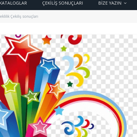
KATALOGLAR
ÇEKİLİŞ SONUÇLARI
BIZE YAZIN
klilik Çekiliş sonuçları