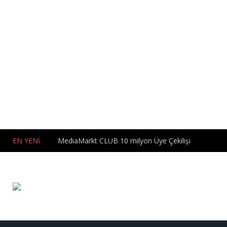
EN YENİ
MediaMarkt CLUB 10 milyon Üye Çekilişi