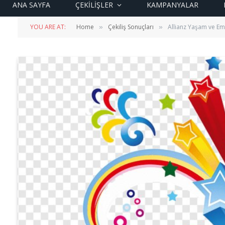
ANA SAYFA
ÇEKİLİŞLER
KAMPANYALAR
YOU ARE AT:
Home
Çekiliş Sonuçları
Allianz Yaşam ve Eme
»
»