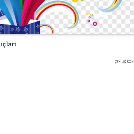
uçları
ÇEKILIŞ SO