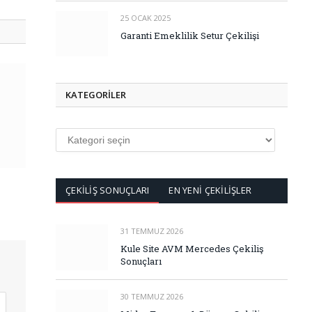
25 OCAK 2025
Garanti Emeklilik Setur Çekilişi
KATEGORİLER
KATEGORİLER
ÇEKİLİŞ SONUÇLARI
EN YENİ ÇEKİLİŞLER
31 TEMMUZ 2026
Kule Site AVM Mercedes Çekiliş
Sonuçları
30 TEMMUZ 2026