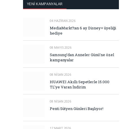
YENİ KAMPANYALAR
04 HAZIRAN 2026
MediaMarkt’tan 6 ay Disney+ üyeliği
hediye
08 MAYIS 2026
Samsung’dan Anneler Günü’ne özel
kampanyalar
08 NISAN 2026
HUAWEI Akıllı Sepetlerle 15.000
TL’ye Varan İndirim
08 NISAN 2026
Penti Sütyen Günleri Başlıyor!
17 MART 2026