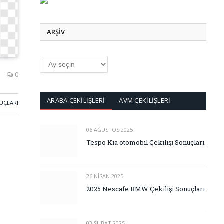
ARŞİV
ARŞİV
0
ARABA ÇEKİLİŞLERİ
AVM ÇEKİLİŞLERİ
NUÇLARI
06 AĞUSTOS 2025
Tespo Kia otomobil Çekilişi Sonuçları
26 NISAN 2025
2025 Nescafe BMW Çekilişi Sonuçları
03 ŞUBAT 2025