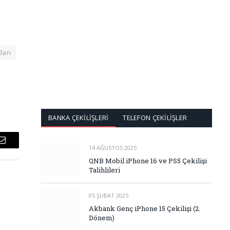
ları
BANKA ÇEKİLİŞLERİ
TELEFON ÇEKİLİŞLER
Email
14 AĞUSTOS 2025
QNB Mobil iPhone 16 ve PS5 Çekilişi
Talihlileri
05 ŞUBAT 2025
Akbank Genç iPhone 15 Çekilişi (2.
Dönem)