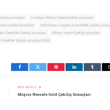
Çekiliş sonuçları
14 mayıs Allianz Yaşam Çekiliş sonuçları
lianz Çekiliş Sonuçları
2026 Allianz Yaşam ve Emeklilik Çekiliş sonuç
ianz Emeklilik Çekiliş sonuçları
Allianz Yaşam Çekiliş sonuçları
 Emeklilik Çekiliş sonuçları 2026
Facebook
Twitter
Pinterest
LinkedIn
Tumblr
E
NEXT ARTICLE
ı
Migros Nescafe Gold Çekiliş Sonuçları