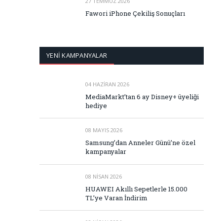
27 TEMMUZ 2026
Fawori iPhone Çekiliş Sonuçları
YENİ KAMPANYALAR
04 HAZIRAN 2026
MediaMarkt’tan 6 ay Disney+ üyeliği
hediye
08 MAYIS 2026
Samsung’dan Anneler Günü’ne özel
kampanyalar
08 NISAN 2026
HUAWEI Akıllı Sepetlerle 15.000
TL’ye Varan İndirim