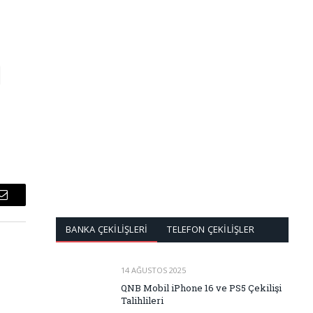
Email
BANKA ÇEKİLİŞLERİ
TELEFON ÇEKİLİŞLER
14 AĞUSTOS 2025
QNB Mobil iPhone 16 ve PS5 Çekilişi
Talihlileri