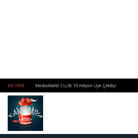
EN YENİ
MediaMarkt CLUB 10 milyon Üye Çekilişi