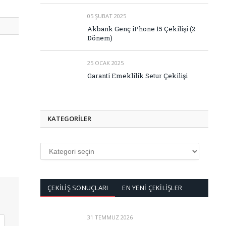
05 ŞUBAT 2025
Akbank Genç iPhone 15 Çekilişi (2.
Dönem)
25 OCAK 2025
Garanti Emeklilik Setur Çekilişi
KATEGORİLER
KATEGORİLER
ÇEKİLİŞ SONUÇLARI
EN YENİ ÇEKİLİŞLER
31 TEMMUZ 2026