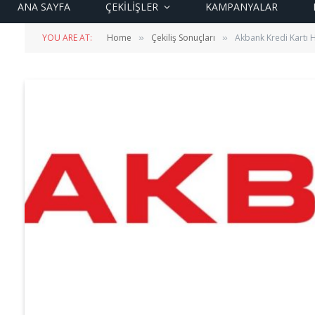
ANA SAYFA
ÇEKİLİŞLER
KAMPANYALAR
YOU ARE AT:
Home
Çekiliş Sonuçları
Akbank Kredi Kartı 
»
»