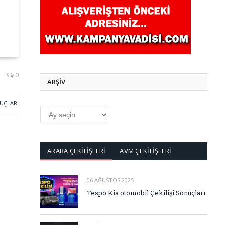
0
ARŞİV
NUÇLARI
ARŞİV
ARABA ÇEKİLİŞLERİ
AVM ÇEKİLİŞLERİ
06 AĞUSTOS 2025
Tespo Kia otomobil Çekilişi Sonuçları