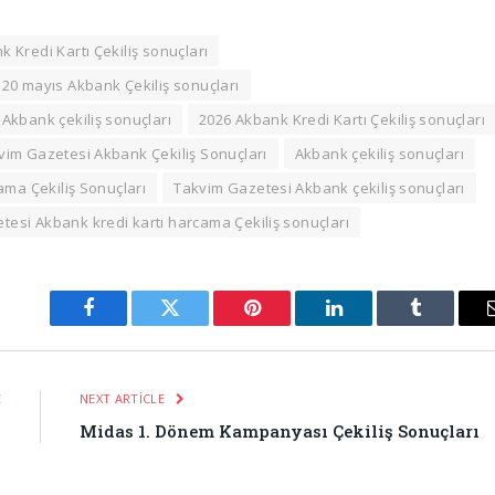
 Kredi Kartı Çekiliş sonuçları
20 mayıs Akbank Çekiliş sonuçları
 Akbank çekiliş sonuçları
2026 Akbank Kredi Kartı Çekiliş sonuçları
vim Gazetesi Akbank Çekiliş Sonuçları
Akbank çekiliş sonuçları
ama Çekiliş Sonuçları
Takvim Gazetesi Akbank çekiliş sonuçları
tesi Akbank kredi kartı harcama Çekiliş sonuçları
Facebook
Twitter
Pinterest
LinkedIn
Tumblr
E
NEXT ARTICLE
ı
Midas 1. Dönem Kampanyası Çekiliş Sonuçları